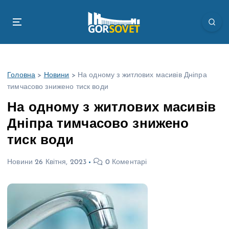
П
е
р
е
й
т
Головна
>
Новини
>
На одному з житлових масивів Дніпра
и
тимчасово знижено тиск води
д
о
На одному з житлових масивів
в
Дніпра тимчасово знижено
м
і
тиск води
с
т
Новини
26 Квітня, 2023
0 Коментарі
у