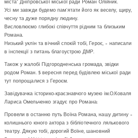
міста” Дніпровської міської ради Роман Олійник.
Усі ми завжди будемо пам’ятати його як веселу, щиру,
чесну та дуже порядну людину.
Висловлюємо глибокі співчуття рідним та близьким
Романа.
Низький уклін та вічний спокій тобі, Героє, – написали
в інспекції з питань благоустрою ДМР.
Також у жалобі Підгородненська громада, звідки
родом Роман. 5 вересня перед будівлею міської ради
тут попрощалися з Героєм.
Завідувачка історико-краєзнавчого музею ім.О.Коваля
Лариса Омельченко згадує про Романа:
Провели в останню путь Воїна Романа, нашу дитину –
колишнього юного актора з бібліотечного лялькового
театру. Дякую тобі, дорогий Воїне, шановний