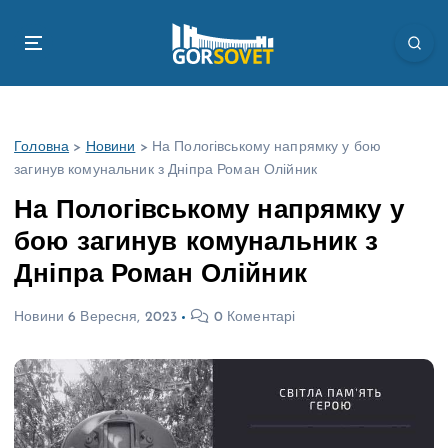
П
е
р
е
й
т
Головна
>
Новини
>
На Пологівському напрямку у бою
и
загинув комунальник з Дніпра Роман Олійник
д
о
На Пологівському напрямку у
в
бою загинув комунальник з
м
і
Дніпра Роман Олійник
с
т
Новини
6 Вересня, 2023
0 Коментарі
у