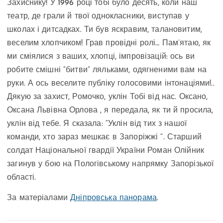
Захиснику! У 1996 році тобі було десять, коли наш
театр, де грали й твої однокласники, виступав у
школах і дитсадках. Ти був яскравим, талановитим,
веселим хлопчиком! Грав провідні ролі… Пам’ятаю, як
ми сміялися з ваших, хлопці, імпровізацій: ось ви
робите смішні “битви” ляльками, одягненими вам на
руки. А ось веселите публіку голосовими інтонаціями!..
Дякую за захист, Ромочко, уклін Тобі від нас. Оксано,
Оксана Львівна Орлова , я передала, як ти й просила,
уклін від тебе. Я сказала: “Уклін від тих з нашої
команди, хто зараз мешкає в Запоріжжі “. Старший
солдат Національної гвардії України Роман Олійник
загинув у бою на Пологівському напрямку Запорізької
області.
За матеріалами
Дніпровська панорама
.