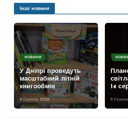
Інші новини
НОВИНИ
НОВИ
У Дніпрі проведуть
План
масштабний літній
світл
книгообмін
14 се
9 Серпня, 2026
9 Серпня