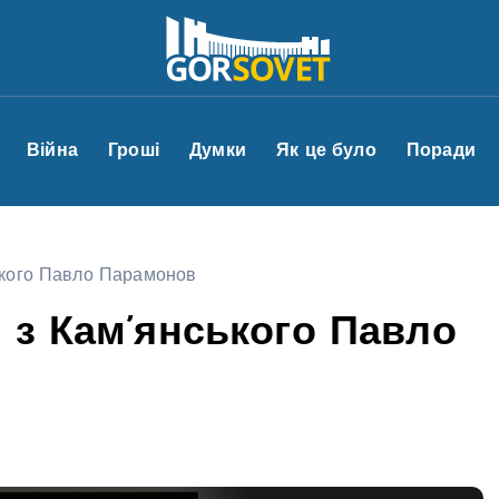
Війна
Гроші
Думки
Як це було
Поради
ького Павло Парамонов
 з Кам’янського Павло