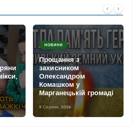
НОВИНИ
Прощання з
пряни
захисником
мікси,
Олександром
Комашком у
и
Марганецькій громаді
9 Серпня, 2026