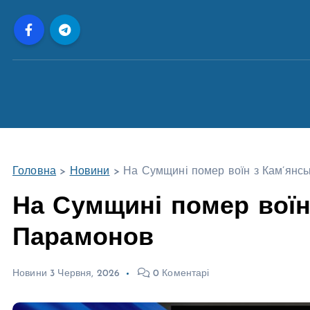
П
е
р
е
й
т
и
д
о
Головна
>
Новини
>
На Сумщині помер воїн з Кам’янс
в
м
На Сумщині помер воїн
і
Парамонов
с
т
у
Новини
3 Червня, 2026
0 Коментарі