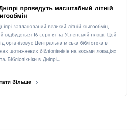
Дніпрі проведуть масштабний літній
игообмін
Дніпрі запланований великий літній книгообмін,
ий відбудеться 16 серпня на Успенській площі. Цей
хід організовує Центральна міська бібліотека в
жах щотижневих бібліопікніків на восьми локаціях
та. Бібліопікніки в Дніпрі…
тати більше