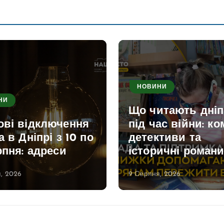
НОВИНИ
НИ
Що читають дні
ові відключення
під час війни: ко
а в Дніпрі з 10 по
детективи та
рпня: адреси
історичні роман
, 2026
9 Серпня, 2026