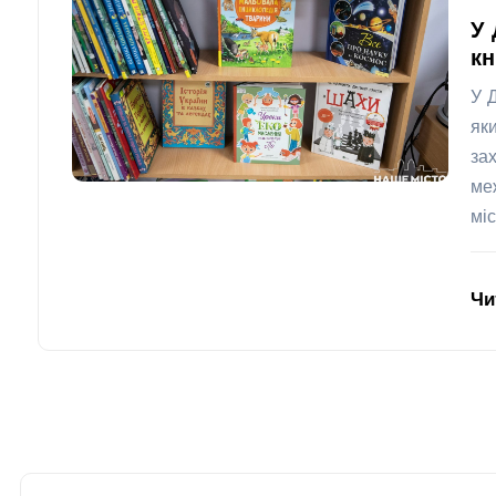
У 
кн
У 
як
за
ме
міс
Чи