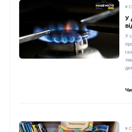
9 С
У 
ві
У 
пр
га
ти
де
Чи
9 С