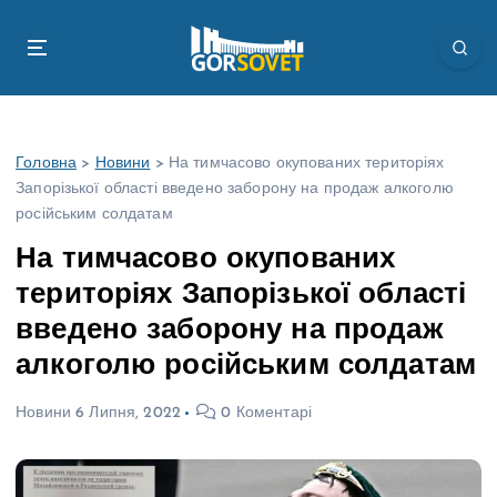
П
е
р
е
й
т
Головна
>
Новини
>
На тимчасово окупованих територіях
и
Запорізької області введено заборону на продаж алкоголю
д
російським солдатам
о
в
На тимчасово окупованих
м
територіях Запорізької області
і
с
введено заборону на продаж
т
алкоголю російським солдатам
у
Новини
6 Липня, 2022
0 Коментарі