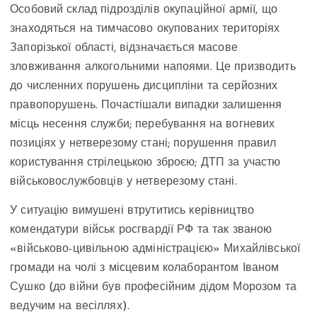
Особовий склад підрозділів окупаційної армії, що
знаходяться на тимчасово окупованих територіях
Запорізької області, відзначається масове
зловживання алкогольними напоями. Це призводить
до численних порушень дисципліни та серйозних
правопорушень. Почастішали випадки залишення
місць несення служби; перебування на вогневих
позиціях у нетверезому стані; порушення правил
користування стрілецькою зброєю; ДТП за участю
військовослужбовців у нетверезому стані.
У ситуацію вимушені втрутитись керівництво
комендатури військ росгвардії РФ та так званою
«військово-цивільною адміністрацією» Михайлівської
громади на чолі з місцевим колаборантом Іваном
Сушко (до війни був професійним дідом Морозом та
ведучим на весіллях).