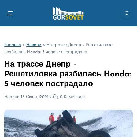
П
е
р
е
й
т
Головна
>
Новини
>
На трассе Днепр – Решетиловка
и
разбилась Honda: 5 человек пострадало
д
о
На трассе Днепр –
в
Решетиловка разбилась Honda:
м
і
5 человек пострадало
с
т
Новини
15 Січня, 2021
0 Коментарі
у