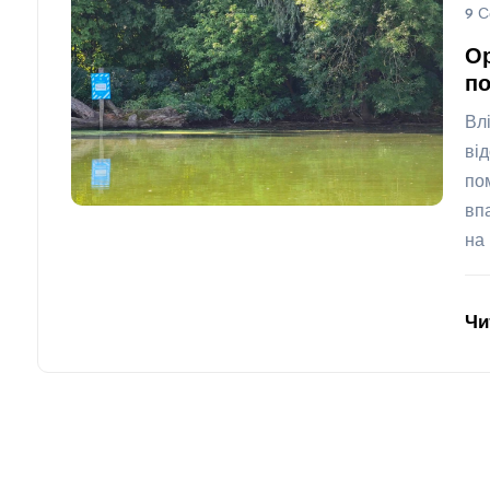
9 С
Ор
по
Вл
ві
по
вп
на
Чи