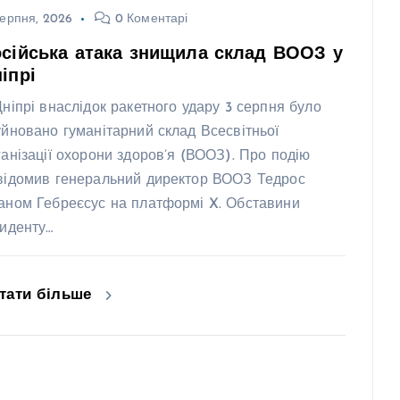
ерпня, 2026
0 Коментарі
сійська атака знищила склад ВООЗ у
іпрі
Дніпрі внаслідок ракетного удару 3 серпня було
уйновано гуманітарний склад Всесвітньої
ганізації охорони здоров’я (ВООЗ). Про подію
відомив генеральний директор ВООЗ Тедрос
аном Гебреєсус на платформі X. Обставини
циденту…
тати більше