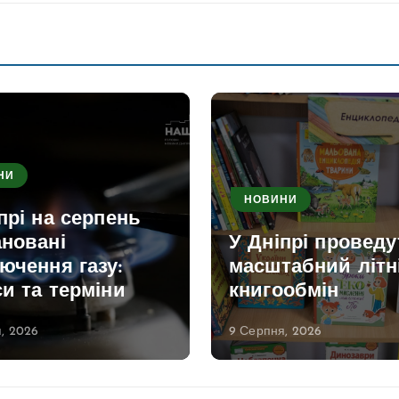
НИ
НОВИНИ
прі на серпень
ановані
У Дніпрі проведу
ючення газу:
масштабний літн
и та терміни
книгообмін
, 2026
9 Серпня, 2026