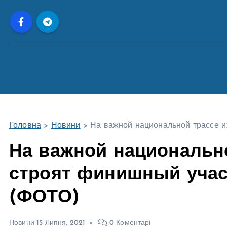
П
е
р
е
й
т
и
д
о
Головна
>
Новини
>
На важной национальной трассе и
в
м
На важной национальн
і
строят финишный учас
с
т
(ФОТО)
у
Новини
15 Липня, 2021
0 Коментарі