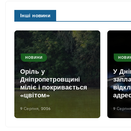
Інші новини
НОВИНИ
НОВИ
Оріль у
У Дні
Дніпропетровщині
запл
міліє і покривається
відкл
«цвітом»
адрес
9 Серпня, 2026
9 Серпня