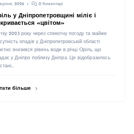
ерпня, 2026
0 Коментарі
іль у Дніпропетровщині міліє і
кривається «цвітом»
ітку 2023 року через спекотну погоду та майже
дсутність опадів у Дніпропетровській області
мітно знизився рівень води в річці Оріль, що
адає у Дніпро поблизу Дніпра. Це відобразилось
 стані…
тати більше