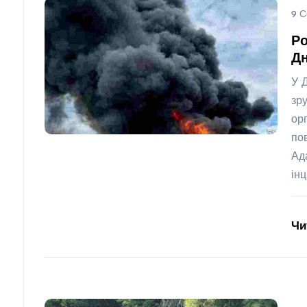
9 С
Ро
Дн
У 
зр
ор
по
Ад
ін
Чи