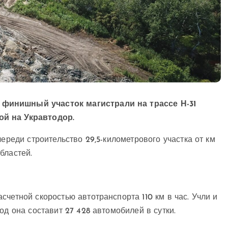
 финишный участок магистрали на трассе Н-31
й на Укравтодор.
череди строительство 29,5-километрового участка от км
бластей.
четной скоростью автотранспорта 110 км в час. Учли и
од она составит 27 428 автомобилей в сутки.