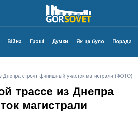
Війна
Гроші
Думки
Як це було
Поради
з Днепра строят финишный участок магистрали (ФОТО)
ой трассе из Днепра
ток магистрали