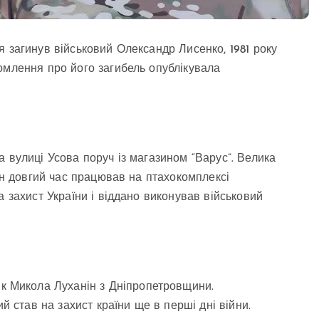
 загинув військовий Олександр Лисенко, 1981 року
омлення про його загибель опублікувала
 вулиці Усова поруч із магазином “Варус”. Велика
він довгий час працював на птахокомплексі
а захист України і віддано виконував військовий
ик Микола Луханін з Дніпропетровщини.
й став на захист країни ще в перші дні війни.