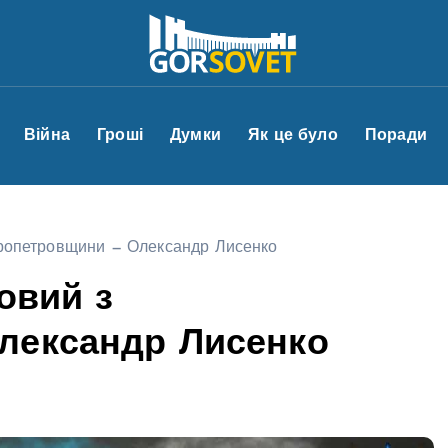
Війна
Гроші
Думки
Як це було
Поради
іпропетровщини — Олександр Лисенко
ковий з
лександр Лисенко