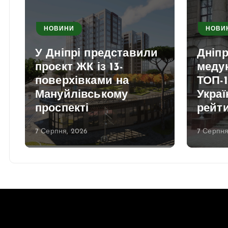
НОВИНИ
НОВИ
У Дніпрі представили
Дніп
проєкт ЖК із 13-
медун
поверхівками на
ТОП-1
Мануйлівському
Украї
проспекті
рейт
7 Серпня, 2026
7 Серпня