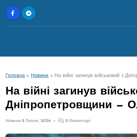
П
е
р
е
й
т
и
д
о
Головна
>
Новини
>
На війні загинув військовий з Дн
в
м
На війні загинув війсь
і
Дніпропетровщини — О
с
т
у
Новини
8 Липня, 2026
0 Коментарі