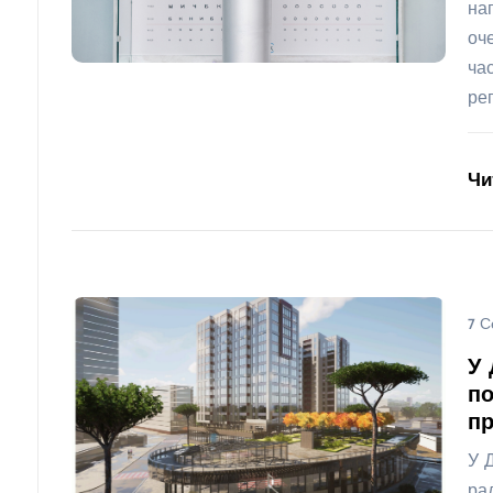
на
оч
ча
ре
Чи
7 С
У 
по
пр
У 
ра