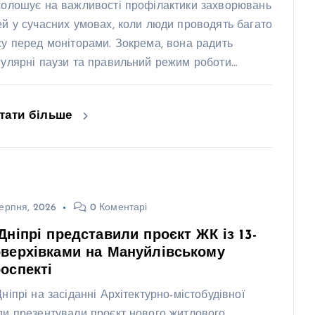
голошує на важливості профілактики захворювань
ей у сучасних умовах, коли люди проводять багато
су перед моніторами. Зокрема, вона радить
гулярні паузи та правильний режим роботи…
тати більше
ерпня, 2026
0 Коментарі
Дніпрі представили проєкт ЖК із 13-
верхівками на Мануйлівському
оспекті
Дніпрі на засіданні Архітектурно-містобудівної
ди презентували проєкт нового житлового