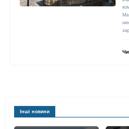
ко
Ма
ни
ха
Чи
Інші новини