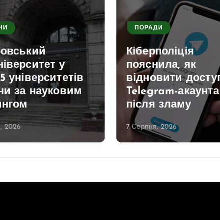
НИ
ПОРАДИ
ровський
Кіберполіція
іверситет у
пояснила, як
5 університетів
відновити досту
ни за науковим
Telegram-акаунта
ингом
після зламу
, 2026
7 Серпня, 2026