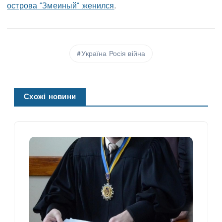
острова “Змеиный” женился
.
Україна Росія війна
Схожі новини