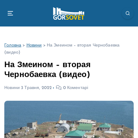
П
е
р
е
й
т
Головна
>
Новини
>
На Змеином – вторая Чернобаевка
и
(видео)
д
о
На Змеином – вторая
в
Чернобаевка (видео)
м
і
Новини
3 Травня, 2022
0 Коментарі
с
т
у