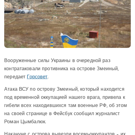
Вооруженные силы Украины в очередной раз
контратаковали противника на острове Змеиный,
передает
Горсовет
.
Атака ВСУ по острову Змеиный, который находится
под временной оккупацией нашего врага, привела к
гибели всех находившихся там военные РФ, об этом
на своей странице в Фейсбук сообщил журналист
Роман Цымбалюк.
Накануне с острова вывезли восемьоккупантов – их