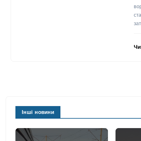
во
ст
за
Чи
Інші новини