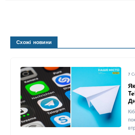
Схожі новини
7 С
Як
Te
Дн
Кі
по
вт