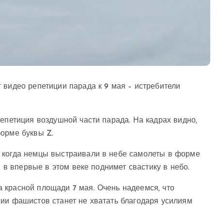
 видео репетиции парада к 9 мая – истребители
репетиция воздушной части парада. На кадрах видно,
форме буквы Z.
 когда немцы выстраивали в небе самолеты в форме
я в впервые в этом веке поднимет свастику в небо.
 красной площади 7 мая. Очень надеемся, что
мии фашистов станет не хватать благодаря усилиям