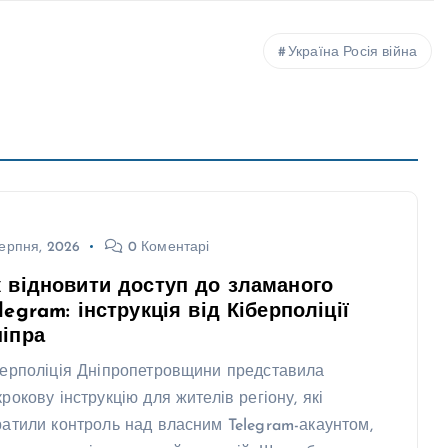
Україна Росія війна
ерпня, 2026
0 Коментарі
 відновити доступ до зламаного
legram: інструкція від Кіберполіції
іпра
берполіція Дніпропетровщини представила
крокову інструкцію для жителів регіону, які
ратили контроль над власним Telegram-акаунтом,