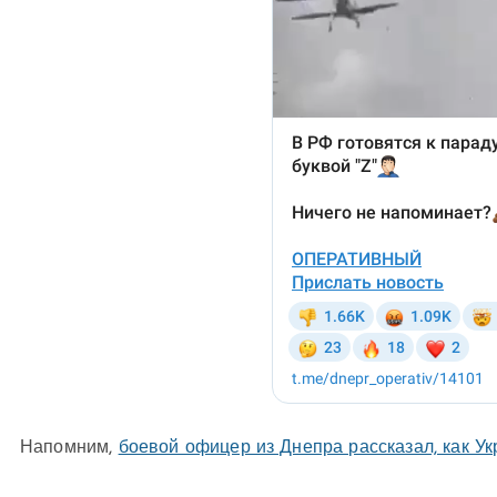
Напомним,
боевой офицер из Днепра рассказал, как У