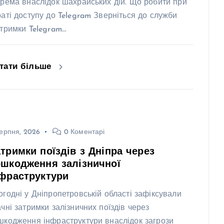
крема внаслідок шахрайських дій. Що робити при
раті доступу до Telegram Зверніться до служби
дтримки Telegram…
тати більше
ерпня, 2026
0 Коментарі
тримки поїздів з Дніпра через
шкодження залізничної
фраструктури
огодні у Дніпропетровській області зафіксували
ачні затримки залізничних поїздів через
шкодження інфраструктури внаслідок загрози