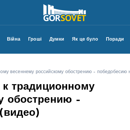
Війна
Гроші
Думки
Як це було
Поради
ному весеннему российскому обострению – победобесию н
 к традиционному
у обострению –
(видео)