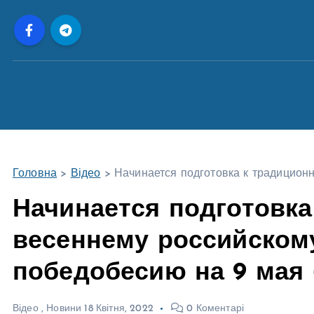
П
е
р
е
й
т
и
д
о
Головна
>
Відео
>
Начинается подготовка к традицион
в
м
Начинается подготовка
і
весеннему российском
с
т
победобесию на 9 мая 
у
Відео
,
Новини
18 Квітня, 2022
0 Коментарі