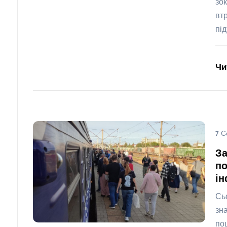
зо
вт
пі
Чи
7 С
За
по
ін
Сь
зн
по