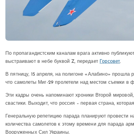
По пропагандистским каналам врага активно публикуют
выстраивают в небе буквой Z, передает
Горсовет
.
В пятницу, 15 апреля, на полигоне «Алабино» прошла 
что самолеты Миг-29 пролетели над местом съемки в 
Эти кадры очень напоминают хроники Второй мировой,
свастики. Выходит, что россия – первая страна, котора
Генеральную репетицию парада планируют провести на
количества самолетов к этому времени для парада ар
Вооруженных Сил Украины.