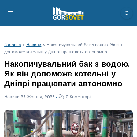
П
е
р
е
й
т
Головна
>
Новини
>
Накопичувальний бак з водою. Як він
и
допоможе котельні у Дніпрі працювати автономно
д
о
Накопичувальний бак з водою.
в
Як він допоможе котельні у
м
і
Дніпрі працювати автономно
с
т
Новини
25 Жовтня, 2023
0 Коментарі
у