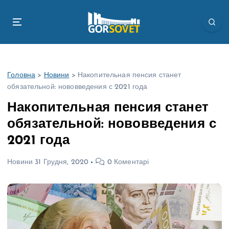
П
е
р
е
й
т
Головна
>
Новини
>
Накопительная пенсия станет
и
обязательной: нововведения с 2021 года
д
о
Накопительная пенсия станет
в
обязательной: нововведения с
м
і
2021 года
с
т
Новини
31 Грудня, 2020
0 Коментарі
у