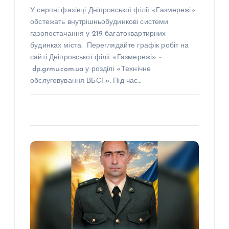
У серпні фахівці Дніпровської філії «Газмережі»
обстежать внутрішньобудинкові системи
газопостачання у 219 багатоквартирних
будинках міста. Переглядайте графік робіт на
сайті Дніпровської філії «Газмережі» –
dp.grmu.com.ua у розділі «Технічне
обслуговування ВБСГ». Під час…