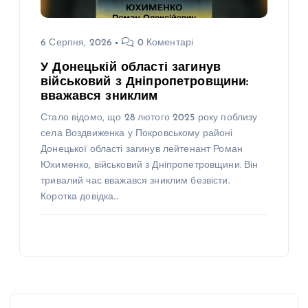
6 Серпня, 2026
0 Коментарі
У Донецькій області загинув
військовий з Дніпропетровщини:
вважався зниклим
Стало відомо, що 28 лютого 2025 року поблизу
села Воздвиженка у Покровському районі
Донецької області загинув лейтенант Роман
Юхименко, військовий з Дніпропетровщини. Він
тривалий час вважався зниклим безвісти.
Коротка довідка…