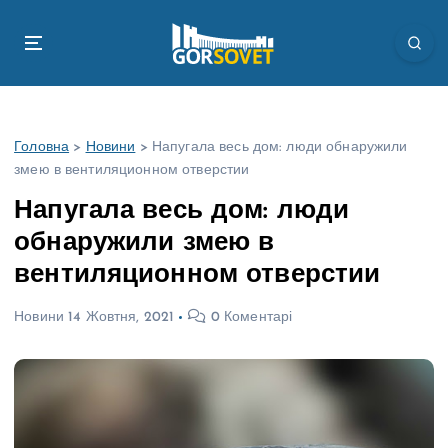
П
е
р
е
й
т
Головна
>
Новини
>
Напугала весь дом: люди обнаружили
и
змею в вентиляционном отверстии
д
о
Напугала весь дом: люди
в
обнаружили змею в
м
і
вентиляционном отверстии
с
т
Новини
14 Жовтня, 2021
0 Коментарі
у