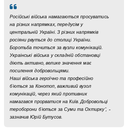
Російські війська намагаються просуватись
на різних напрямках, передусім у
центральній Україні. З різних напрямків
росіяни рвуться до столиці України.
Боротьба точиться за вузли комунікацій.
Украінські війська у складній обстановці
діють активно, велике значення має
посилення добровольцями.
Наші війська героїчно та професійно
б’ються за Конотоп, важливий вузол
комунікацій, через який противник
намагався прорватися на Київ. Добровольці
тероборони б’ються за Суми та Охтирку”, –
зазначив Юрій Бутусов.