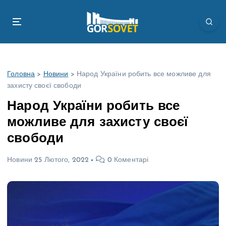
П
е
р
е
й
т
Головна
>
Новини
>
Народ України робить все можливе для
и
захисту своєї свободи
д
о
Народ України робить все
в
можливе для захисту своєї
м
і
свободи
с
т
Новини
25 Лютого, 2022
0 Коментарі
у