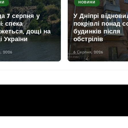
НИ
НОВИНИ
а 7 серпня у
У Дніпрі віднови
і: спека
покрівлі понад с
жеться, дощі на
будинків після
і України
обстрілів
, 2026
6 Серпня, 2026