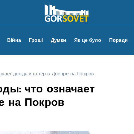
Війна
Гроші
Думки
Як це було
Поради
ачает дождь и ветер в Днепре на Покров
ды: что означает
е на Покров