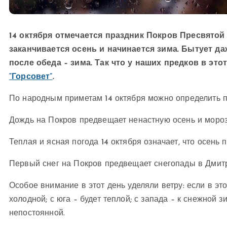
14 октября отмечается праздник Покров Пресвятой 
заканчивается осень и начинается зима. Бытует даж
после обеда – зима. Так что у наших предков в эт
“Горсовет”
.
По народным приметам 14 октября можно определить п
Дождь на Покров предвещает ненастную осень и мороз
Теплая и ясная погода 14 октября означает, что осень п
Первый снег на Покров предвещает снегопады в Дмитр
Особое внимание в этот день уделяли ветру: если в это
холодной; с юга – будет теплой; с запада – к снежной з
непостоянной.