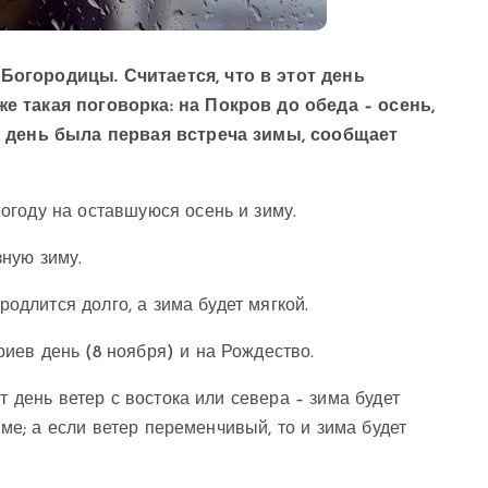
Богородицы. Считается, что в этот день
е такая поговорка: на Покров до обеда – осень,
от день была первая встреча зимы, сообщает
огоду на оставшуюся осень и зиму.
ную зиму.
родлится долго, а зима будет мягкой.
иев день (8 ноября) и на Рождество.
т день ветер с востока или севера – зима будет
име; а если ветер переменчивый, то и зима будет