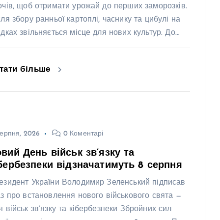
очів, щоб отримати урожай до перших заморозків.
сля збору ранньої картоплі, часнику та цибулі на
ядках звільняється місце для нових культур. До…
тати більше
ерпня, 2026
0 Коментарі
вий День військ зв’язку та
бербезпеки відзначатимуть 8 серпня
езидент України Володимир Зеленський підписав
аз про встановлення нового військового свята —
я військ зв’язку та кібербезпеки Збройних сил