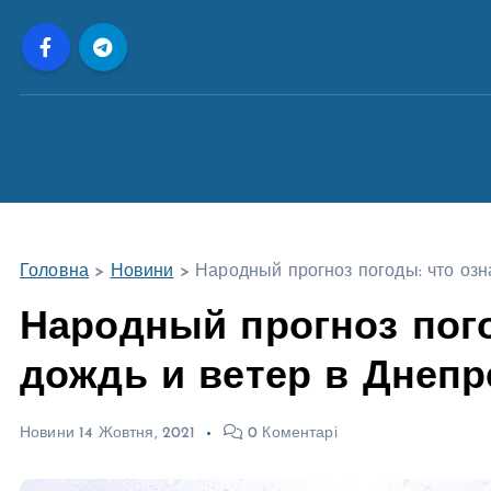
П
е
р
е
й
т
и
д
о
Головна
>
Новини
>
Народный прогноз погоды: что озн
в
м
Народный прогноз пого
і
дождь и ветер в Днепр
с
т
у
Новини
14 Жовтня, 2021
0 Коментарі