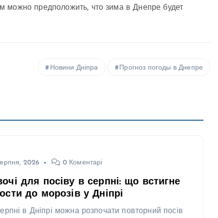
м можно предположить, что зима в Днепре будет
Новини Дніпра
Прогноз погоды в Днепре
ерпня, 2026
0 Коментарі
очі для посіву в серпні: що встигне
ости до морозів у Дніпрі
серпні в Дніпрі можна розпочати повторний посів