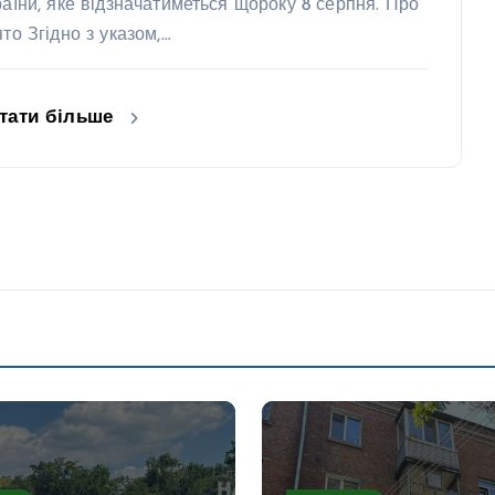
раїни, яке відзначатиметься щороку 8 серпня. Про
ято Згідно з указом,…
тати більше