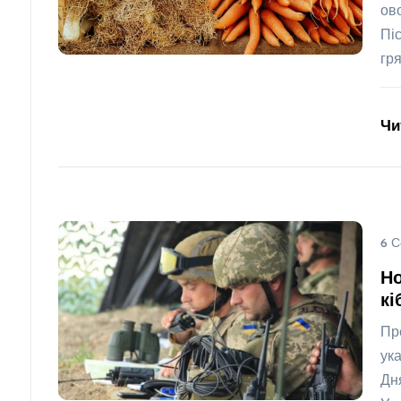
ов
Пі
гр
Чи
6 С
Но
кі
Пр
ук
Дн