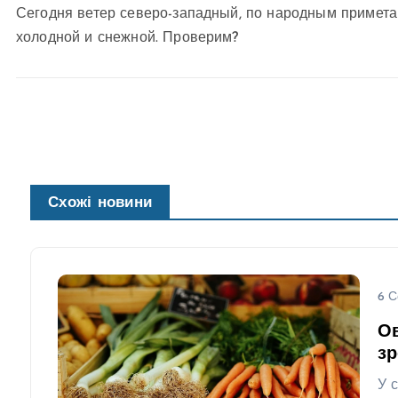
Сегодня ветер северо-западный, по народным примета
холодной и снежной. Проверим?
Схожі новини
6 С
Ов
зр
У 