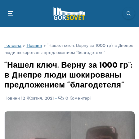
П
е
р
е
й
т
Головна
>
Новини
>
“Нашел ключ. Верну за 1000 гр”: в Днепре
и
люди шокированы предложением “благодетеля”
д
о
“Нашел ключ. Верну за 1000 гр”:
в
в Днепре люди шокированы
м
і
предложением “благодетеля”
с
т
Новини
12 Жовтня, 2021
0 Коментарі
у