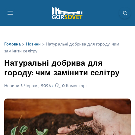
П
е
р
е
й
т
Головна
>
Новини
>
Натуральні добрива для городу: чим
и
замінити селітру
д
о
Натуральні добрива для
в
городу: чим замінити селітру
м
і
Новини
3 Червня, 2026
0 Коментарі
с
т
у