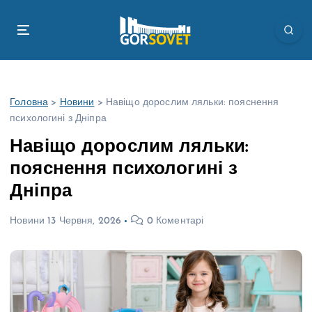
П
е
р
е
й
т
Головна
>
Новини
>
Навіщо дорослим ляльки: пояснення
и
психологині з Дніпра
д
о
Навіщо дорослим ляльки:
в
пояснення психологині з
м
і
Дніпра
с
т
Новини
13 Червня, 2026
0 Коментарі
у