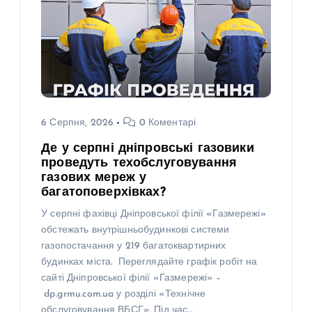
6 Серпня, 2026
0 Коментарі
Де у серпні дніпровські газовики
проведуть техобслуговування
газових мереж у
багатоповерхівках?
У серпні фахівці Дніпровської філії «Газмережі»
обстежать внутрішньобудинкові системи
газопостачання у 219 багатоквартирних
будинках міста. Переглядайте графік робіт на
сайті Дніпровської філії «Газмережі» –
dp.grmu.com.ua у розділі «Технічне
обслуговування ВБСГ». Під час…