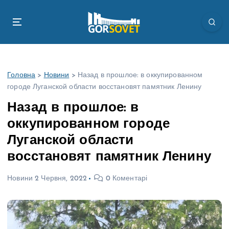
П
е
р
е
й
т
Головна
>
Новини
>
Назад в прошлое: в оккупированном
и
городе Луганской области восстановят памятник Ленину
д
о
Назад в прошлое: в
в
оккупированном городе
м
і
Луганской области
с
восстановят памятник Ленину
т
у
Новини
2 Червня, 2022
0 Коментарі