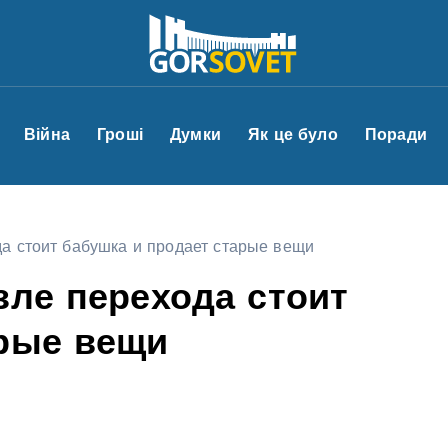
Війна
Гроші
Думки
Як це було
Поради
да стоит бабушка и продает старые вещи
зле перехода стоит
арые вещи