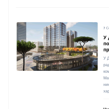
7 С
У 
по
пр
У 
ра
ко
Ма
ни
ха