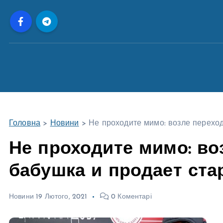
П
е
р
е
й
т
и
д
о
Головна
>
Новини
>
Не проходите мимо: возле перехо
в
м
Не проходите мимо: во
і
бабушка и продает ст
с
т
у
Новини
19 Лютого, 2021
0 Коментарі