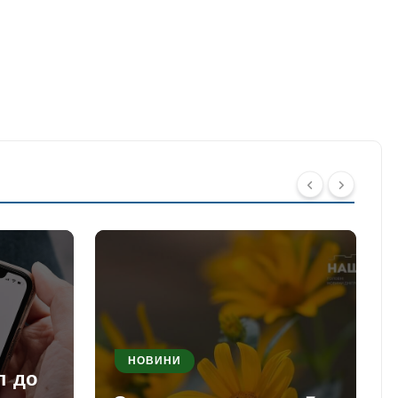
НОВИНИ
п до