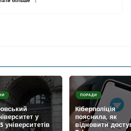
тати більше
НИ
ПОРАДИ
ровський
Кіберполіція
іверситет у
пояснила, як
5 університетів
відновити досту