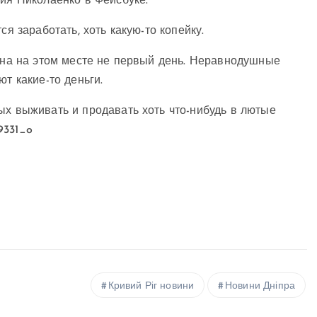
рия Николаенко в Фейсбуке.
ся заработать, хоть какую-то копейку.
 она на этом месте не первый день. Неравнодушные
ют какие-то деньги.
ых выживать и продавать хоть что-нибудь в лютые
Кривий Ріг новини
Новини Дніпра