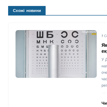
Схожі новини
7 С
Як
ек
У 
на
оч
ча
ре
Чи