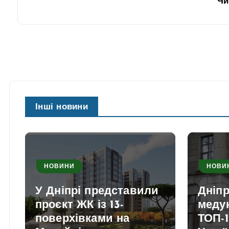
Чи
Інші новини
НОВИНИ
НОВИ
У Дніпрі представили
Дніп
проєкт ЖК із 13-
медун
поверхівками на
ТОП-1