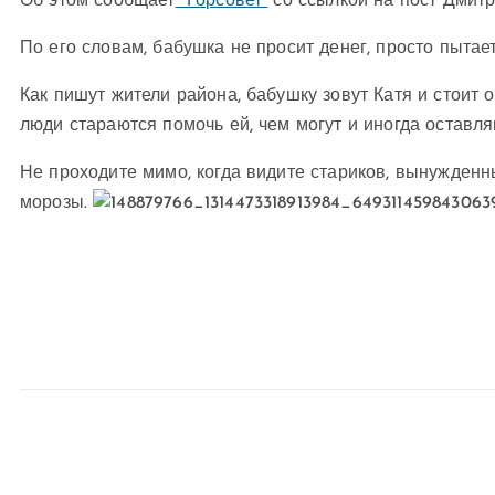
Об этом сообщает
“Горсовет”
со ссылкой на пост Дмит
По его словам, бабушка не просит денег, просто пытает
Как пишут жители района, бабушку зовут Катя и стоит
люди стараются помочь ей, чем могут и иногда оставля
Не проходите мимо, когда видите стариков, вынужденн
морозы.