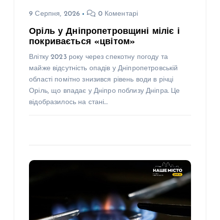
9 Серпня, 2026
0 Коментарі
Оріль у Дніпропетровщині міліє і
покривається «цвітом»
Влітку 2023 року через спекотну погоду та
майже відсутність опадів у Дніпропетровській
області помітно знизився рівень води в річці
Оріль, що впадає у Дніпро поблизу Дніпра. Це
відобразилось на стані…