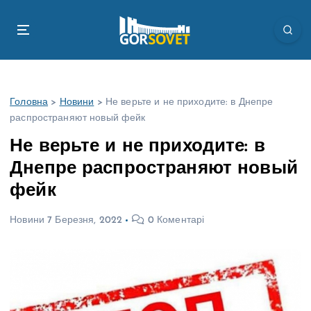
П
е
р
е
й
т
Головна
>
Новини
>
Не верьте и не приходите: в Днепре
и
распространяют новый фейк
д
о
Не верьте и не приходите: в
в
Днепре распространяют новый
м
і
фейк
с
т
Новини
7 Березня, 2022
0 Коментарі
у