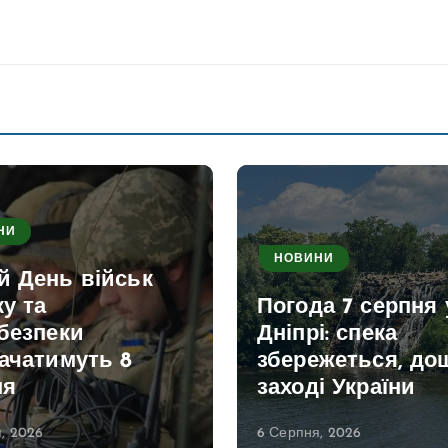
НИ
НОВИНИ
й День військ
ку та
Погода 7 серпня 
безпеки
Дніпрі: спека
ачатимуть 8
збережеться, дощ
ня
заході України
, 2026
6 Серпня, 2026