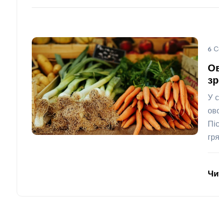
6 С
Ов
зр
У 
ов
Пі
гр
Чи