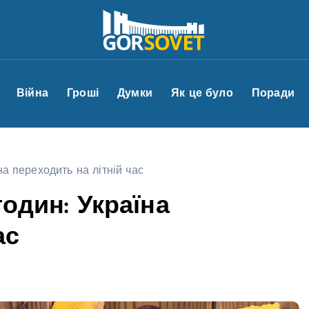
Війна
Гроші
Думки
Як це було
Поради
на переходить на літній час
годин: Україна
ас