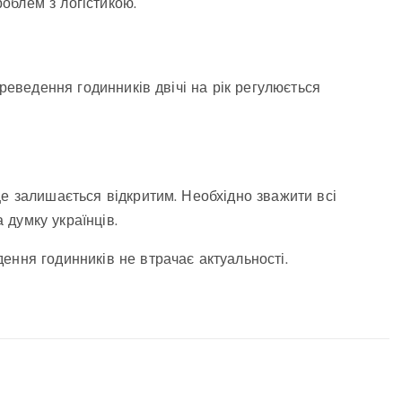
облем з логістикою.
ереведення годинників двічі на рік регулюється
ще залишається відкритим. Необхідно зважити всі
а думку українців.
ення годинників не втрачає актуальності.