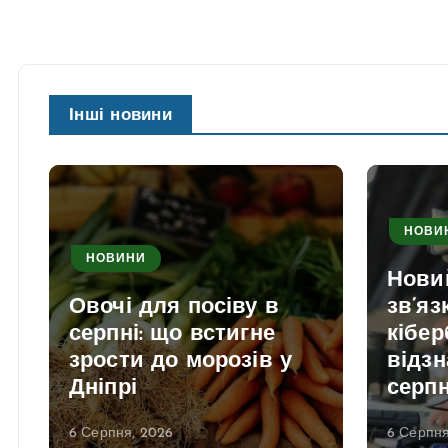
Інші новини
НОВИ
НОВИНИ
Нови
Овочі для посіву в
зв’яз
серпні: що встигне
кібер
зрости до морозів у
відзн
Дніпрі
серп
6 Серпня, 2026
6 Серпня