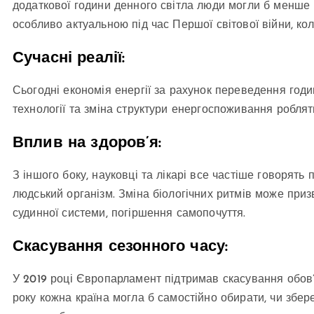
додаткової години денного світла люди могли б менше 
особливо актуальною під час Першої світової війни, ко
Сучасні реалії:
Сьогодні економія енергії за рахунок переведення год
технології та зміна структури енергоспоживання робля
Вплив на здоров’я:
З іншого боку, науковці та лікарі все частіше говорят
людський організм. Зміна біологічних ритмів може при
судинної системи, погіршення самопочуття.
Скасування сезонного часу:
У 2019 році Європарламент підтримав скасування обов’
року кожна країна могла б самостійно обирати, чи збе