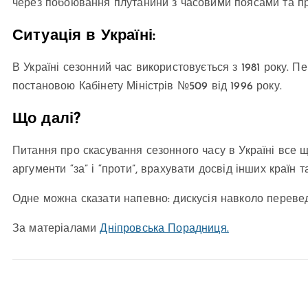
через побоювання плутанини з часовими поясами та пр
Ситуація в Україні:
В Україні сезонний час використовується з 1981 року. П
постановою Кабінету Міністрів №509 від 1996 року.
Що далі?
Питання про скасування сезонного часу в Україні все 
аргументи “за” і “проти”, врахувати досвід інших країн т
Одне можна сказати напевно: дискусія навколо перевед
За матеріалами
Дніпровська Порадниця.