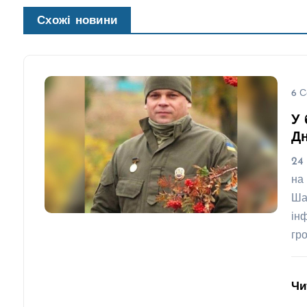
Схожі новини
6 С
У 
Д
24
на
Ша
ін
гр
Чи