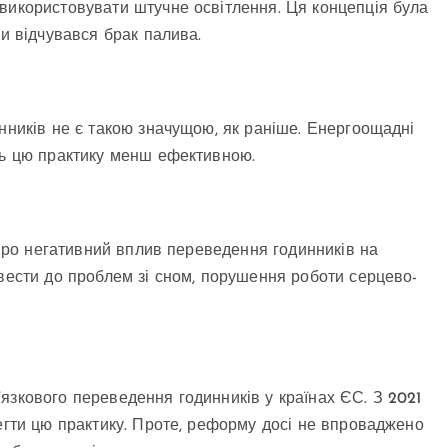
використовувати штучне освітлення. Ця концепція була
ли відчувався брак палива.
инників не є такою значущою, як раніше. Енергоощадні
ть цю практику менш ефективною.
ь про негативний вплив переведення годинників на
звести до проблем зі сном, порушення роботи серцево-
язкового переведення годинників у країнах ЄС. З 2021
регти цю практику. Проте, реформу досі не впроваджено