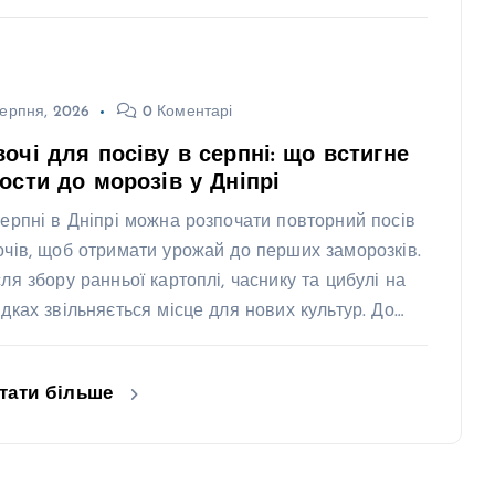
ерпня, 2026
0 Коментарі
очі для посіву в серпні: що встигне
ости до морозів у Дніпрі
серпні в Дніпрі можна розпочати повторний посів
очів, щоб отримати урожай до перших заморозків.
сля збору ранньої картоплі, часнику та цибулі на
ядках звільняється місце для нових культур. До…
тати більше