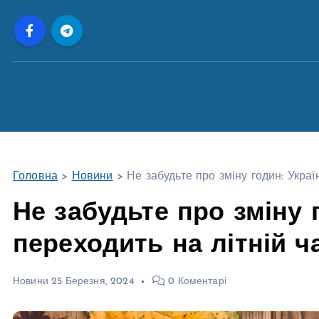
П
е
р
е
й
т
и
д
о
Головна
>
Новини
>
Не забудьте про зміну годин: Украї
в
м
Не забудьте про зміну 
і
переходить на літній ч
с
т
у
Новини
25 Березня, 2024
0 Коментарі