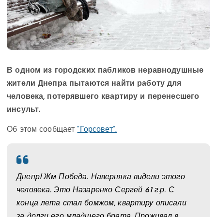
В одном из городских пабликов неравнодушные
жители Днепра пытаются найти работу для
человека, потерявшего квартиру и перенесшего
инсульт.
Об этом сообщает
“Горсовет”.
Днепр! Жм Победа. Наверняка видели этого
человека. Это Назаренко Сергей 61 г.р. С
конца лета стал бомжом, квартиру описали
за долги его младшего брата. Проживал в