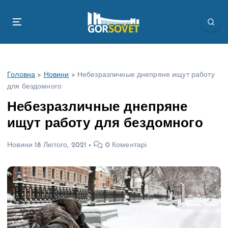
П
е
р
е
й
т
Головна
>
Новини
>
Небезразличные днепряне ищут работу
и
для бездомного
д
о
Небезразличные днепряне
в
ищут работу для бездомного
м
і
Новини
18 Лютого, 2021
0 Коментарі
с
т
у