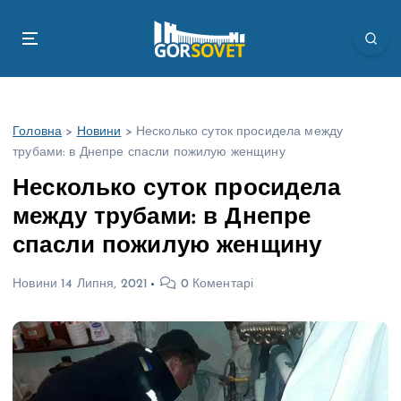
П
е
р
е
й
т
Головна
>
Новини
>
Несколько суток просидела между
и
трубами: в Днепре спасли пожилую женщину
д
о
Несколько суток просидела
в
между трубами: в Днепре
м
і
спасли пожилую женщину
с
т
Новини
14 Липня, 2021
0 Коментарі
у