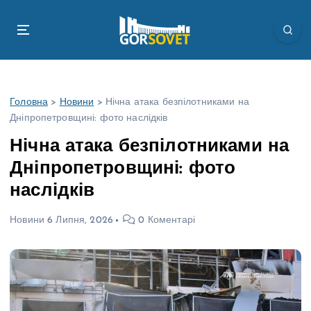
П
е
р
е
й
т
Головна
>
Новини
>
Нічна атака безпілотниками на
и
Дніпропетровщині: фото наслідків
д
о
Нічна атака безпілотниками на
в
Дніпропетровщині: фото
м
і
наслідків
с
т
Новини
6 Липня, 2026
0 Коментарі
у