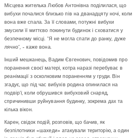
Місцева жителька Любов Антонівна поділилася, що
вибухи почалися близько пів на дванадцяту ночі, коли
вона вже спала. За її словами, потужні вибухи
змусили її миттєво покинути будинок і сховатися у
безпечному місці. “Я не могла спати до ранку, дуже
лячно”, – каже вона.
Інший мешканець, Вадим Євгенович, повідомив про
поранення своєї матері, котра наразі перебуває в
реанімації з осколковим пораненням у груди. Він
згадує, що під час вибухів родина опинилася на
подвір’ї, коли обрушився вибуховий снаряд,
спричинивши руйнування будинку, зокрема дах та
кілька вікон.
Карен, свідок подій, розповів, що бачив, як
безпілотники «шахеди» атакували територію, а один