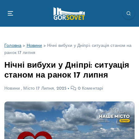
П
е
р
е
й
т
Головна
>
Новини
>
Нічні вибухи у Дніпрі: ситуація станом на
и
ранок 17 липня
д
о
Нічні вибухи у Дніпрі: ситуація
в
станом на ранок 17 липня
м
і
Новини
,
Місто
17 Липня, 2025
0 Коментарі
с
т
у