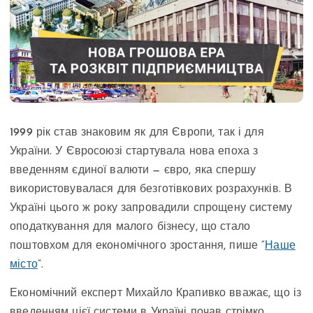
1999 рік став знаковим як для Європи, так і для
України. У Євросоюзі стартувала нова епоха з
введенням єдиної валюти — євро, яка спершу
використовувалася для безготівкових розрахунків. В
Україні цього ж року запровадили спрощену систему
оподаткування для малого бізнесу, що стало
поштовхом для економічного зростання, пише “
Наше
місто
”.
Економічний експерт Михайло Крапивко вважає, що із
введенням цієї системи в Україні почав стрімко