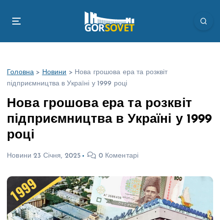
П
е
р
е
й
т
Головна
>
Новини
>
Нова грошова ера та розквіт
и
підприємництва в Україні у 1999 році
д
о
Нова грошова ера та розквіт
в
підприємництва в Україні у 1999
м
і
році
с
т
Новини
23 Січня, 2025
0 Коментарі
у