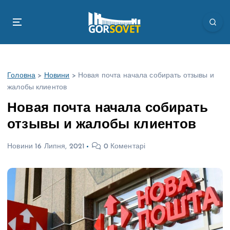
П
е
р
е
й
т
Головна
>
Новини
>
Новая почта начала собирать отзывы и
и
жалобы клиентов
д
о
Новая почта начала собирать
в
отзывы и жалобы клиентов
м
і
Новини
16 Липня, 2021
0 Коментарі
с
т
у