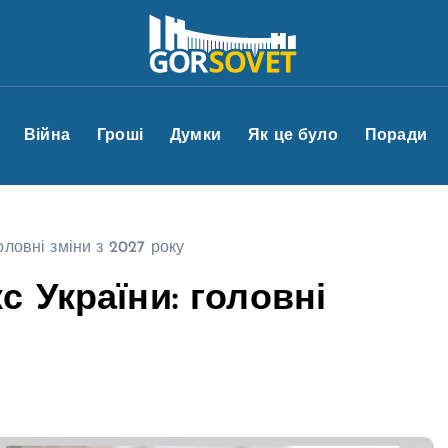
Війна
Гроші
Думки
Як це було
Поради
оловні зміни з 2027 року
 України: головні