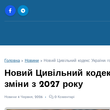
П
е
р
е
й
т
и
д
о
Головна
>
Новини
>
Новий Цивільний кодекс України: г
в
м
Новий Цивільний кодекс
і
зміни з 2027 року
с
т
у
Новини
4 Червня, 2026
0 Коментарі