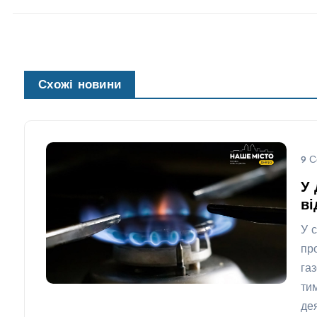
Схожі новини
9 С
У 
ві
У 
пр
га
ти
де