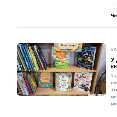
Чи
9 С
У 
кн
У 
як
за
ме
міс