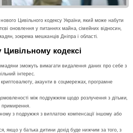
 нового Цивільного кодексу України, який може набути
ттєві оновлення у питаннях майна, сімейних відносин,
адян, зокрема мешканців Дніпра і області.
 Цивільному кодексі
омадяни зможуть вимагати видалення даних про себе з
ільний інтерес.
 криптовалюту, акаунти в соцмережах, програмне
 домовленості між подружжям щодо розлучення з дітьми,
и примирення.
ному з подружжя з виплатою компенсації іншому або
я, якщо у батька дитини дохід буде нижчим за того, з