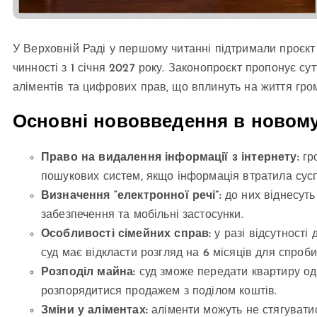
У Верховній Раді у першому читанні підтримали проєкт
чинності з 1 січня 2027 року. Законопроєкт пропонує су
аліментів та цифрових прав, що вплинуть на життя гром
Основні нововведення в новому
Право на видалення інформації з інтернету:
гр
пошукових систем, якщо інформація втратила сусп
Визначення “електронної речі”:
до них віднесуть
забезпечення та мобільні застосунки.
Особливості сімейних справ:
у разі відсутності
суд має відкласти розгляд на 6 місяців для спроб
Розподіл майна:
суд зможе передати квартиру од
розпорядитися продажем з поділом коштів.
Зміни у аліментах:
аліменти можуть не стягуватис