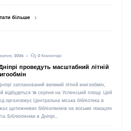
тати більше
ерпня, 2026
0 Коментарі
Дніпрі проведуть масштабний літній
игообмін
Дніпрі запланований великий літній книгообмін,
ий відбудеться 16 серпня на Успенській площі. Цей
хід організовує Центральна міська бібліотека в
жах щотижневих бібліопікніків на восьми локаціях
та. Бібліопікніки в Дніпрі…