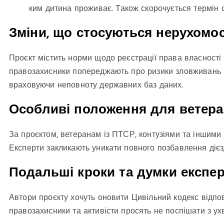
ким дитина проживає. Також скорочується термін ст
Зміни, що стосуються нерухомос
Проєкт містить норми щодо реєстрації права власності
правозахисники попереджають про ризики зловживань ч
враховуючи неповноту державних баз даних.
Особливі положення для ветера
За проєктом, ветеранам із ПТСР, контузіями та іншими
Експерти закликають уникати повного позбавлення дієзд
Подальші кроки та думки експер
Автори проєкту хочуть оновити Цивільний кодекс відпо
правозахисники та активісти просять не поспішати з ух