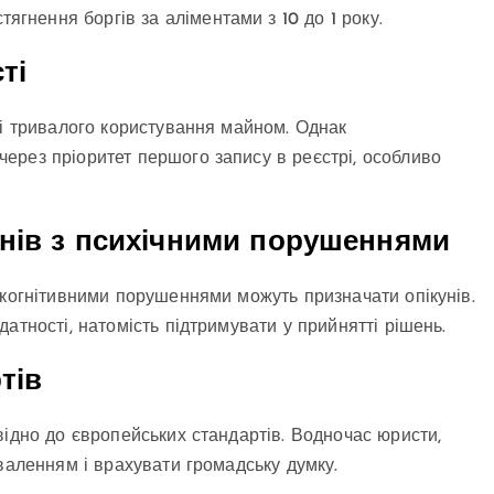
ягнення боргів за аліментами з 10 до 1 року.
ті
 і тривалого користування майном. Однак
ерез пріоритет першого запису в реєстрі, особливо
нів з психічними порушеннями
 когнітивними порушеннями можуть призначати опікунів.
атності, натомість підтримувати у прийнятті рішень.
тів
відно до європейських стандартів. Водночас юристи,
валенням і врахувати громадську думку.