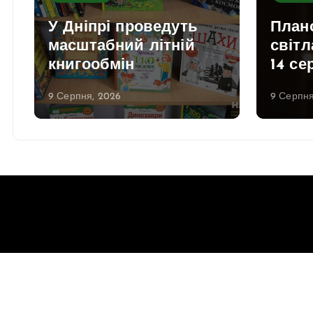
У Дніпрі проведуть
План
масштабний літній
світл
книгообмін
14 се
9 Серпня, 2026
9 Серпня
Copyright © 2026 Gorsovet