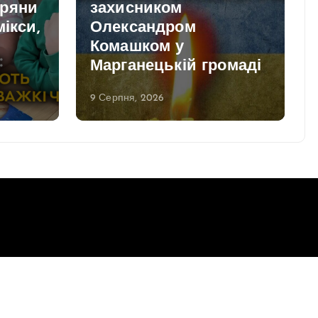
пряни
захисником
мікси,
Олександром
Комашком у
и
Марганецькій громаді
9 Серпня, 2026
Повернутись до верху