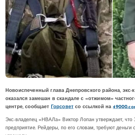
Новоиспеченный глава Днепровского района, экс-к
оказался замешан в скандале с «отжимом» частно
центре, сообщает
Горсовет
со ссылкой на
49000.co
Экс-владелец «НВАЛа» Виктор Лопан утверждает, что З
предприятие. Рейдеры, по его словам, требуют деньги