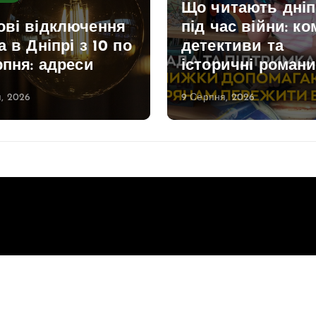
Що читають дні
ові відключення
під час війни: ко
а в Дніпрі з 10 по
детективи та
рпня: адреси
історичні роман
, 2026
9 Серпня, 2026