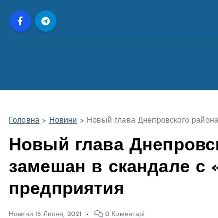
П
е
р
е
й
т
и
д
о
Головна
>
Новини
>
Новый глава Днепровского района
в
м
Новый глава Днепровс
і
замешан в скандале с 
с
т
предприятия
у
Новини
15 Липня, 2021
0 Коментарі