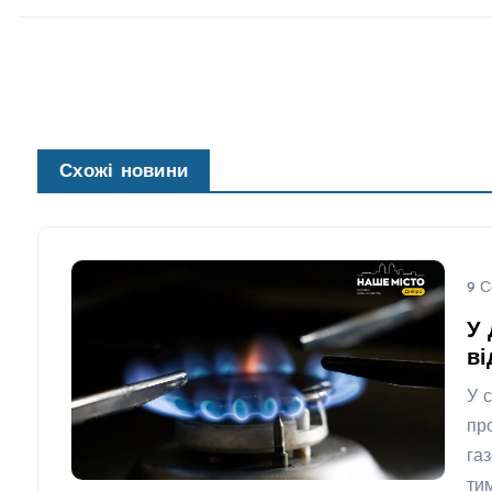
Схожі новини
9 С
У 
ві
У 
пр
га
ти