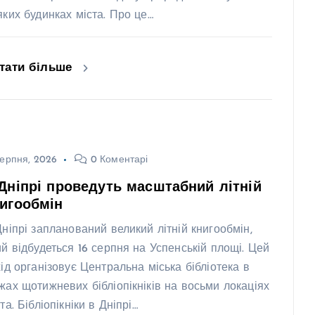
яких будинках міста. Про це…
тати більше
ерпня, 2026
0 Коментарі
Дніпрі проведуть масштабний літній
игообмін
Дніпрі запланований великий літній книгообмін,
ий відбудеться 16 серпня на Успенській площі. Цей
хід організовує Центральна міська бібліотека в
жах щотижневих бібліопікніків на восьми локаціях
та. Бібліопікніки в Дніпрі…