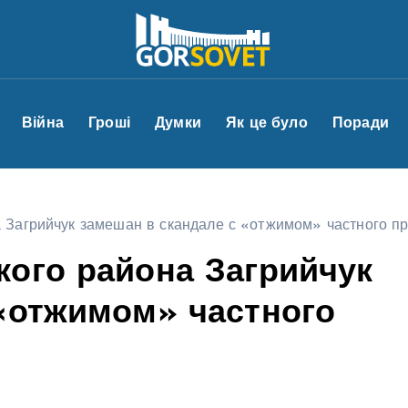
Війна
Гроші
Думки
Як це було
Поради
 Загрийчук замешан в скандале с «отжимом» частного п
кого района Загрийчук
«отжимом» частного