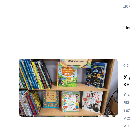
де
Чи
9 С
У 
кн
У 
як
за
ме
міс