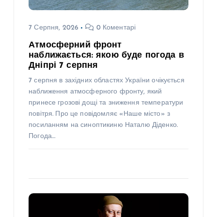
7 Серпня, 2026
0 Коментарі
Атмосферний фронт
наближається: якою буде погода в
Дніпрі 7 серпня
7 серпня в західних областях України очікується
наближення атмосферного фронту, який
принесе грозові дощі та зниження температури
повітря. Про це повідомляє «Наше місто» з
посиланням на синоптикиню Наталю Діденко.
Погода…