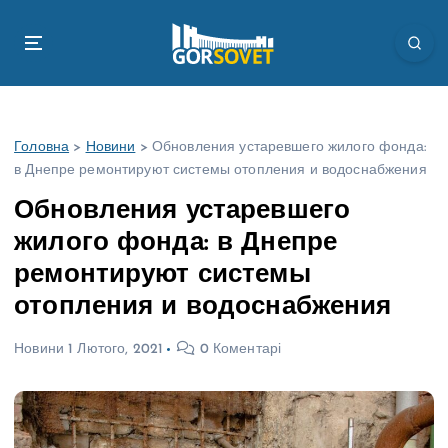
П
е
р
е
й
т
Головна
>
Новини
>
Обновления устаревшего жилого фонда:
и
в Днепре ремонтируют системы отопления и водоснабжения
д
о
Обновления устаревшего
в
жилого фонда: в Днепре
м
і
ремонтируют системы
с
отопления и водоснабжения
т
у
Новини
1 Лютого, 2021
0 Коментарі