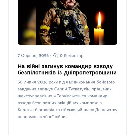
7 Серпня, 2026
0 Коментарі
На війні загинув командир взводу
безпілотників із Дніпропетровщини
30 липня 2026 року під час виконання бойового
завдання загинув Сергій Тухватулін, працівник
шахтоуправління «Тернівське» та командир
взводу безпілотних авіаційних комплексів.
Коротка біографія та військовий шлях До початку
повномасштабної війни…