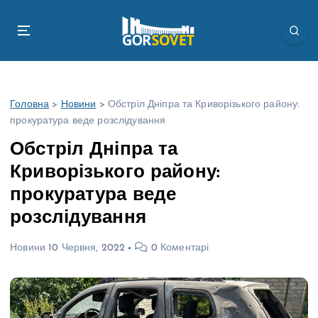
П
е
р
е
й
т
Головна
>
Новини
>
Обстріл Дніпра та Криворізького району:
и
прокуратура веде розслідування
д
о
Обстріл Дніпра та
в
Криворізького району:
м
і
прокуратура веде
с
розслідування
т
у
Новини
10 Червня, 2022
0 Коментарі