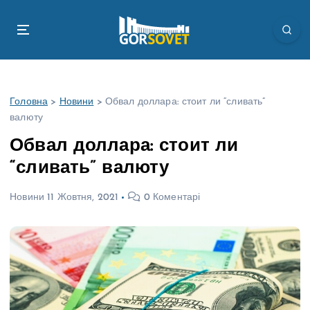
П
е
р
е
й
т
Головна
>
Новини
>
Обвал доллара: стоит ли “сливать”
и
валюту
д
о
Обвал доллара: стоит ли
в
“сливать” валюту
м
і
Новини
11 Жовтня, 2021
0 Коментарі
с
т
у