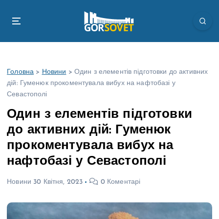
П
е
р
е
й
т
Головна
>
Новини
>
Один з елементів підготовки до активних
и
дій: Гуменюк прокоментувала вибух на нафтобазі у
д
Севастополі
о
в
Один з елементів підготовки
м
до активних дій: Гуменюк
і
с
прокоментувала вибух на
т
нафтобазі у Севастополі
у
Новини
30 Квітня, 2023
0 Коментарі