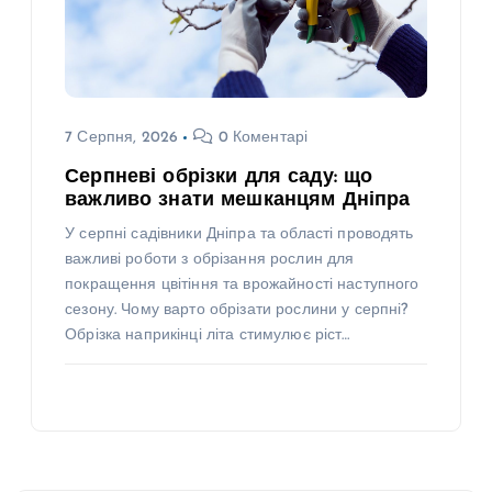
7 Серпня, 2026
0 Коментарі
Серпневі обрізки для саду: що
важливо знати мешканцям Дніпра
У серпні садівники Дніпра та області проводять
важливі роботи з обрізання рослин для
покращення цвітіння та врожайності наступного
сезону. Чому варто обрізати рослини у серпні?
Обрізка наприкінці літа стимулює ріст…