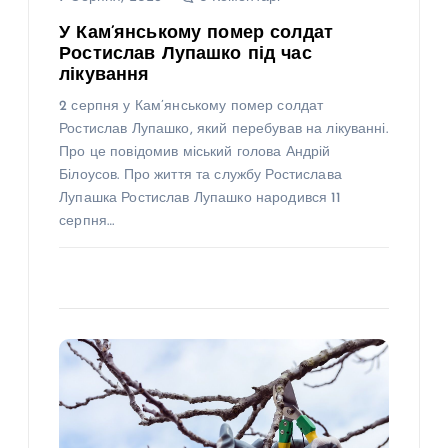
У Кам’янському помер солдат
Ростислав Лупашко під час
лікування
2 серпня у Кам’янському помер солдат
Ростислав Лупашко, який перебував на лікуванні.
Про це повідомив міський голова Андрій
Білоусов. Про життя та службу Ростислава
Лупашка Ростислав Лупашко народився 11
серпня…