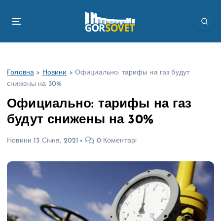
П
е
р
е
й
т
Головна
>
Новини
>
Официально: тарифы на газ будут
и
снижены на 30%
д
о
Официально: тарифы на газ
в
будут снижены на 30%
м
і
Новини
13 Січня, 2021
0 Коментарі
с
т
у