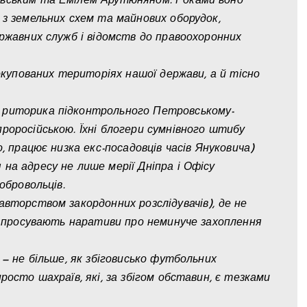
овським та Емілем Арутюняном. Роками воно
 з земельних схем та майнових оборудок,
ержавних служб і відомств до правоохоронних
 окупованих територіях нашої держави, а й тісно
 риторика підконтрольного Петровському-
роросійською. Їхні блогери сумнівного штибу
, працює низка екс-посадовців часів Януковича)
на адресу не лише мерії Дніпра і Офісу
обровольців.
авторством закордонних розслідувачів), де не
 й просувають наративи про неминуче захоплення
 — не більше, як збіговисько футбольних
росто шахраїв, які, за збігом обставин, є тезками