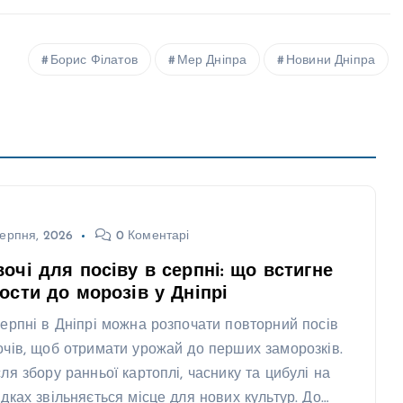
Борис Філатов
Мер Дніпра
Новини Дніпра
ерпня, 2026
0 Коментарі
очі для посіву в серпні: що встигне
ости до морозів у Дніпрі
серпні в Дніпрі можна розпочати повторний посів
очів, щоб отримати урожай до перших заморозків.
сля збору ранньої картоплі, часнику та цибулі на
ядках звільняється місце для нових культур. До…