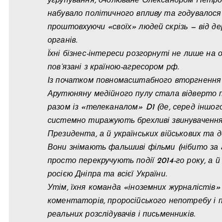
угрупування, очолюване Олександром Петр
набувало політичного впливу та годувалося
проштовхуючи «своїх» людей скрізь — від д
органів.
Їхні бізнес-інтереси розгорнуті не лише на
пов’язані з країною-агресором рф.
Із початком повномасштабного вторгнення
Арутюняну медійного пулу стала відверто п
разом із «телеканалом» D1 (де, серед іншого
системно тиражують брехливі звинувачення 
Президента, а й українських військових та д
Вони знімають фальшиві фільми (нібито за 
просто перекручують події 2014-го року, а
росією Дніпра та всієї України.
Утім, їхня команда «іноземних журналістів»
коментаторів, проросійського непотребу і п
реальних розслідувачів і письменників.