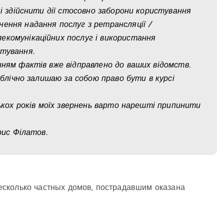
 і здійснити дії стосовно заборони користування
ення надання послуг з ретрансляції /
екомунікаційних послуг і використання
стування.
нням фактів вже відправлено до ваших відомств.
ублічно залишаю за собою право бути в курсі
лькох років моїх звернень варто нарешті припинити
рис Філатов.
есколько частных домов, пострадавшим оказана