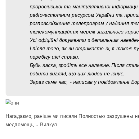
проросійської та маніпулятивної інформації
радіочастотним ресурсом України та припин
розповсюдження телепрограм / надання тел
телекомунікаційних мереж загального кори
Усі офіційні документи з детальним наведе
І після того, як ви отримаєте їх, я також п
перебігу цієї справи.
Будь ласка, зробіть все належне. Після сті
робити вигляд, що цих людей не існує.
Зараз саме час, – написав у повідомленні Бо
Нагадаємо, раніше ми писали Полностью разрушены н
медпомощь, – Вилкул