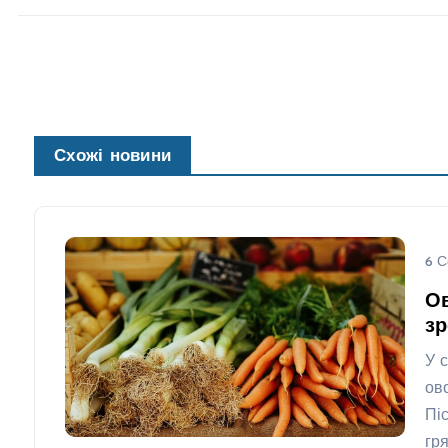
Схожі новини
6 С
Ов
зр
У 
ов
Пі
гр