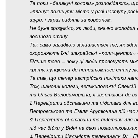
Та поки «балакучі голови» розповідають, щ
«планує покинути місто у разі наступу росі
щури, і зараз сидять за кордоном.
Не дуже зрозуміло, як люди, значно молодші 6
воєнного стану.
Так само загадкою залишається те, як вдал
охороняють їхні шахрайські «колл-центри» 
Більше того — чому ці люди провокують між
країну, лупцюючи до непритомного стану лю
Та так, що тепер австрійські політики напо
Тож, шановні колеги, вельмиповажні Олексій 
та Ольга Володимирівна, я звертаюся до вас
1. Перевірити обставини та підстави для в
Петровського та Еміля Арутюняна під час 
2. Перевірити обставини та підстави для ви
під час бійки у Відні на двох позашляховика
3. Перевірити діяльність телеканалу D1 –