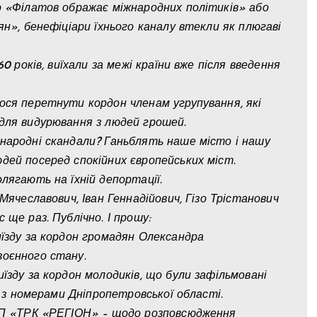
о «Філатов ображає міжнародних політиків» або
ян», бенефіціари їхнього каналу втекли як плюгаві
0 років, виїхали за межі країни вже після введення
ося перетнути кордон членам угрупування, які
для видурювання з людей грошей.
народні скандали? Ганьблять наше місто і нашу
дей посеред спокійних європейських міст.
лягають на їхній депортації.
Мячеславович, Іван Геннадійович, Гізо Трістанович
 ще раз. Публічно. І прошу:
иїзду за кордон громадян Олександра
воєнного стану.
їзду за кордон молодиків, що були зафільмовані
х з номерами Дніпропетровської області.
 ПП «ТРК «РЕГІОН» – щодо розповсюдження