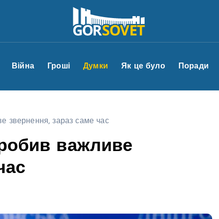
Війна
Гроші
Думки
Як це було
Поради
е звернення, зараз саме час
зробив важливе
час