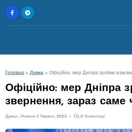
П
е
р
е
й
т
и
д
о
Головна
>
Думки
>
Офіційно: мер Дніпра зробив важлив
в
м
Офіційно: мер Дніпра 
і
звернення, зараз саме 
с
т
у
Думки
,
Новини
3 Червня, 2022
0 Коментарі