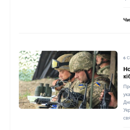
Чи
6 С
Но
кі
Пр
ук
Дн
Ук
св