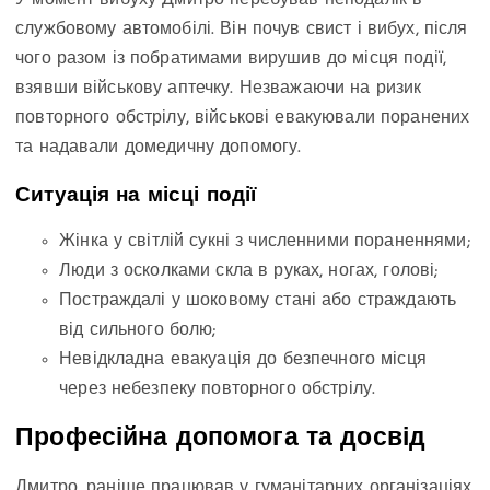
У момент вибуху Дмитро перебував неподалік в
службовому автомобілі. Він почув свист і вибух, після
чого разом із побратимами вирушив до місця події,
взявши військову аптечку. Незважаючи на ризик
повторного обстрілу, військові евакуювали поранених
та надавали домедичну допомогу.
Ситуація на місці події
Жінка у світлій сукні з численними пораненнями;
Люди з осколками скла в руках, ногах, голові;
Постраждалі у шоковому стані або страждають
від сильного болю;
Невідкладна евакуація до безпечного місця
через небезпеку повторного обстрілу.
Професійна допомога та досвід
Дмитро, раніше працював у гуманітарних організаціях