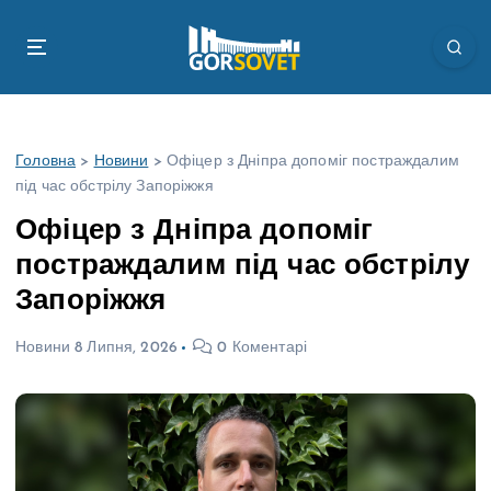
П
е
р
е
й
т
Головна
>
Новини
>
Офіцер з Дніпра допоміг постраждалим
и
під час обстрілу Запоріжжя
д
о
Офіцер з Дніпра допоміг
в
постраждалим під час обстрілу
м
і
Запоріжжя
с
т
Новини
8 Липня, 2026
0 Коментарі
у