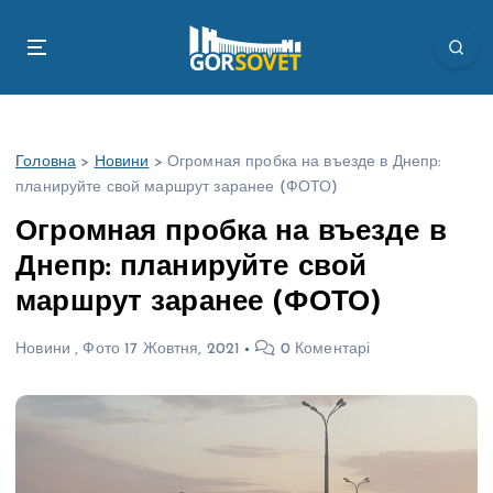
П
е
р
е
й
т
Головна
>
Новини
>
Огромная пробка на въезде в Днепр:
и
планируйте свой маршрут заранее (ФОТО)
д
о
Огромная пробка на въезде в
в
Днепр: планируйте свой
м
і
маршрут заранее (ФОТО)
с
т
Новини
,
Фото
17 Жовтня, 2021
0 Коментарі
у