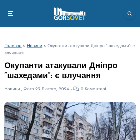
П
е
р
е
й
т
Головна
>
Новини
>
Окупанти атакували Дніпро “шахедами”: є
и
влучання
д
о
Окупанти атакували Дніпро
в
“шахедами”: є влучання
м
і
Новини
,
Фото
23 Лютого, 2024
0 Коментарі
с
т
у