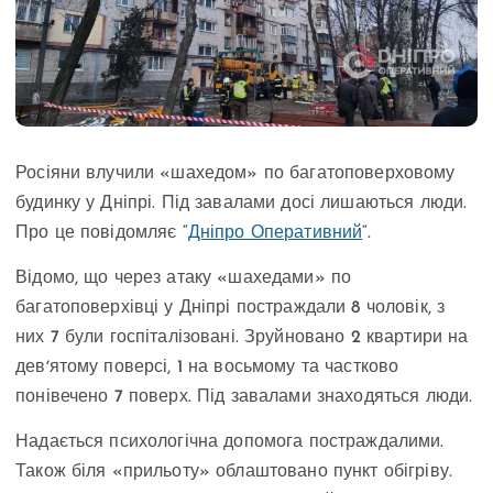
Росіяни влучили «шахедом» по багатоповерховому
будинку у Дніпрі. Під завалами досі лишаються люди.
Про це повідомляє “
Дніпро Оперативний
“.
Відомо, що через атаку «шахедами» по
багатоповерхівці у Дніпрі постраждали 8 чоловік, з
них 7 були госпіталізовані. Зруйновано 2 квартири на
девʼятому поверсі, 1 на восьмому та частково
понівечено 7 поверх. Під завалами знаходяться люди.
Надається психологічна допомога постраждалими.
Також біля «прильоту» облаштовано пункт обігріву.