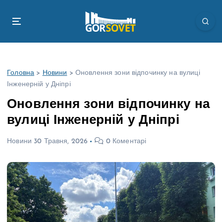
П
е
р
е
й
т
Головна
>
Новини
>
Оновлення зони відпочинку на вулиці
и
Інженерній у Дніпрі
д
о
Оновлення зони відпочинку на
в
вулиці Інженерній у Дніпрі
м
і
Новини
30 Травня, 2026
0 Коментарі
с
т
у