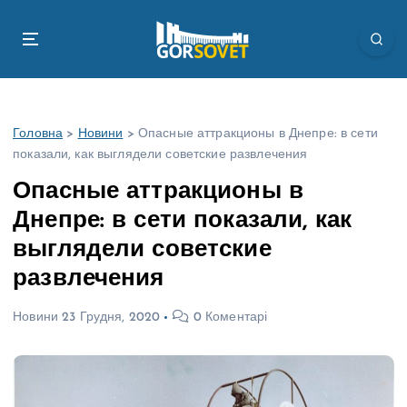
П
е
р
е
й
т
Головна
>
Новини
>
Опасные аттракционы в Днепре: в сети
и
показали, как выглядели советские развлечения
д
о
Опасные аттракционы в
в
Днепре: в сети показали, как
м
і
выглядели советские
с
развлечения
т
у
Новини
23 Грудня, 2020
0 Коментарі