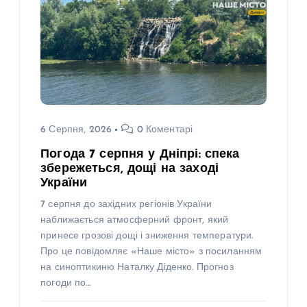
6 Серпня, 2026
0 Коментарі
Погода 7 серпня у Дніпрі: спека
збережеться, дощі на заході
України
7 серпня до західних регіонів України
наближається атмосферний фронт, який
принесе грозові дощі і зниження температури.
Про це повідомляє «Наше місто» з посиланням
на синоптикиню Наталку Діденко. Прогноз
погоди по…