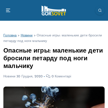
П
е
р
е
й
т
Головна
>
Новини
>
Опасные игры: маленькие дети бросили
и
петарду под ноги мальчику
д
о
Опасные игры: маленькие дети
в
бросили петарду под ноги
м
і
мальчику
с
т
Новини
30 Грудня, 2020
0 Коментарі
у