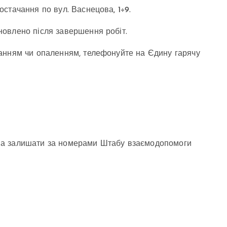
стачання по вул. Васнецова, 1÷9.
овлено після завершення робіт.
анням чи опаленням, телефонуйте на Єдину гарячу
на залишати за номерами Штабу взаємодопомоги