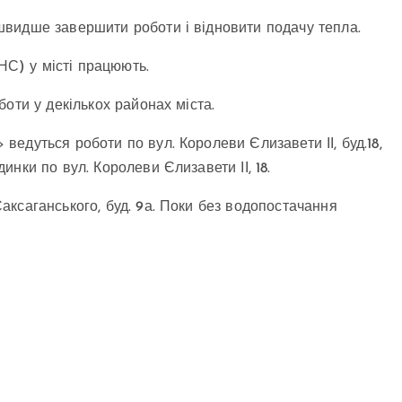
видше завершити роботи і відновити подачу тепла.
НС) у місті працюють.
оти у декількох районах міста.
едуться роботи по вул. Королеви Єлизавети ІІ, буд.18,
нки по вул. Королеви Єлизавети ІІ, 18.
ксаганського, буд. 9а. Поки без водопостачання