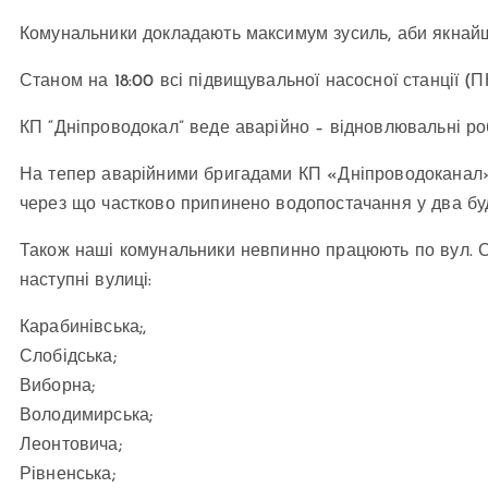
Комунальники докладають максимум зусиль, аби якнайш
Станом на 18:00 всі підвищувальної насосної станції (П
КП “Дніпроводокал” веде аварійно – відновлювальні роб
На тепер аварійними бригадами КП «Дніпроводоканал» в
через що частково припинено водопостачання у два буди
Також наші комунальники невпинно працюють по вул. Са
наступні вулиці:
Карабинівська;,
Слобідська;
Виборна;
Володимирська;
Леонтовича;
Рівненська;