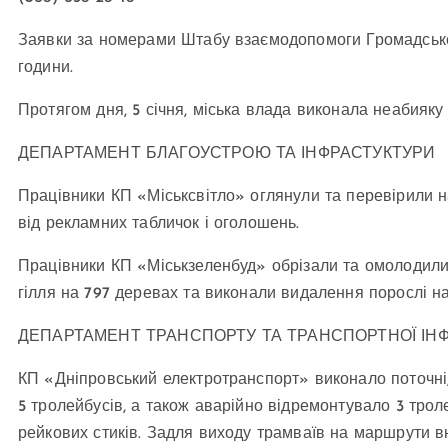
Заявки за номерами Штабу взаємодопомоги Громадської
години.
Протягом дня, 5 січня, міська влада виконала неабияку 
ДЕПАРТАМЕНТ БЛАГОУСТРОЮ ТА ІНФРАСТУКТУРИ
Працівники КП «Міськсвітло» оглянули та перевірили на
від рекламних табличок і оголошень.
Працівники КП «Міськзеленбуд» обрізали та омолодили
гілля на 797 деревах та виконали видалення порослі на
ДЕПАРТАМЕНТ ТРАНСПОРТУ ТА ТРАНСПОРТНОЇ ІН
КП «Дніпровський електротранспорт» виконало поточні,
5 тролейбусів, а також аварійно відремонтувало 3 тро
рейкових стиків. Задля виходу трамваїв на маршрути вн