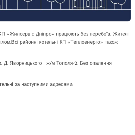
 КП «Жилсервіс Дніпро» працюють без перебоїв. Жителі
еплом.Всі районні котельні КП «Теплоенерго» також
. Д. Яворницького і ж/м Тополя-2. Без опалення
тельні за наступними адресами: