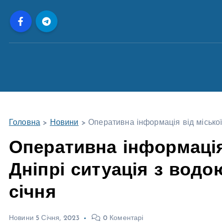
П
е
р
е
й
т
и
д
о
Головна
>
Новини
>
Оперативна інформація від міської 
в
м
Оперативна інформація 
і
Дніпрі ситуація з водо
с
т
січня
у
Новини
5 Січня, 2023
0 Коментарі