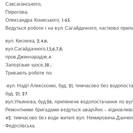
Саксаганського;
Пирогова;
Олександра Кониського, 1-65.
Ведуться роботи і на вул. Сагайдачного, частково при
вул. Киснева, 2,4,6;
вул.Сагайдачного,1,5,6,7,8;
пров.Джинчарадзе,4:
Запорізьке шосе,38 ;
Тривають роботи по:
-вул. Надії Алексєєнко, буд. 21, тимчасово без водопост
буд. 21, 27.
вул.Ульянова, буд.26, припинене водопостачання по вул.
Ремонтними бригадами ведуться аварійно – відновлюва
42, тимчасово без води жителі вул. Немировича-Данченка,
Федосіївська.