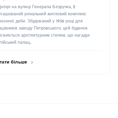
Дніпрі на вулиці Генерала Безручка, 2
зташований унікальний житловий комплекс
воєнної доби. Збудований у 1936 році для
ацівників заводу Петровського, цей будинок
різняється архітектурним стилем, що нагадує
алійський палац…
тати більше