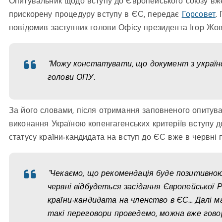
Опитувальник щодо вступу до Європейського союзу вже 
прискорену процедуру вступу в ЄС, передає
Горсовет
.
повідомив заступник голови Офісу президента Ігор Жов
“Можу констатувати, що документ з українс
голови ОПУ.
За його словами, після отримання заповненого опитув
виконання Україною копенгагенських критеріїв вступу до
статусу країни-кандидата на вступ до ЄС вже в червні 
“Чекаємо, що рекомендація буде позитивною,
червні відбудеться засідання Європейської 
країни-кандидата на членство в ЄС… Далі ма
такі переговори проведемо, можна вже гово