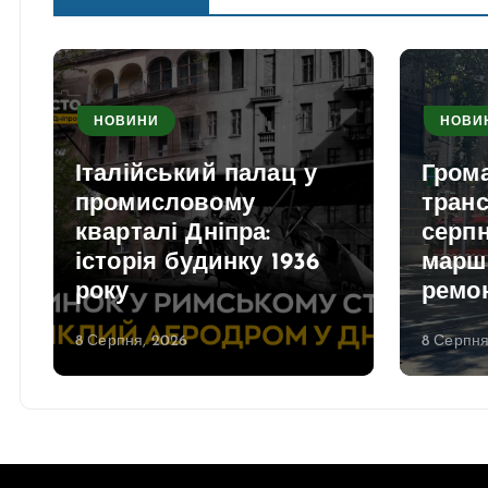
НОВИНИ
НОВИ
Італійський палац у
Гром
промисловому
транс
кварталі Дніпра:
серпн
історія будинку 1936
марш
року
ремо
8 Серпня, 2026
8 Серпня