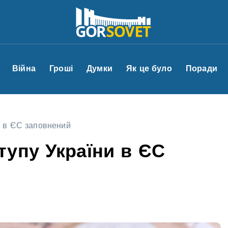
Війна
Гроші
Думки
Як це було
Поради
и в ЄС заповнений
упу України в ЄС