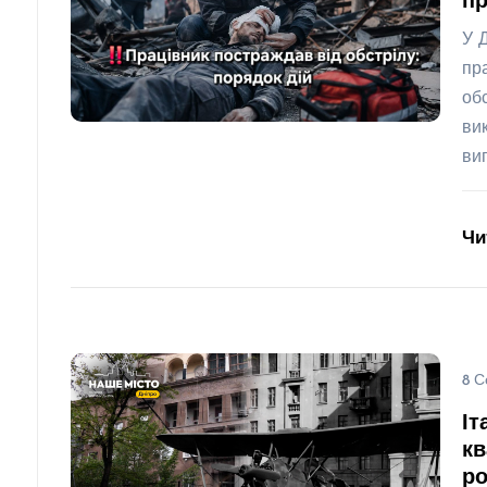
пр
У 
пр
об
ви
ви
Чи
8 С
Іт
кв
ро