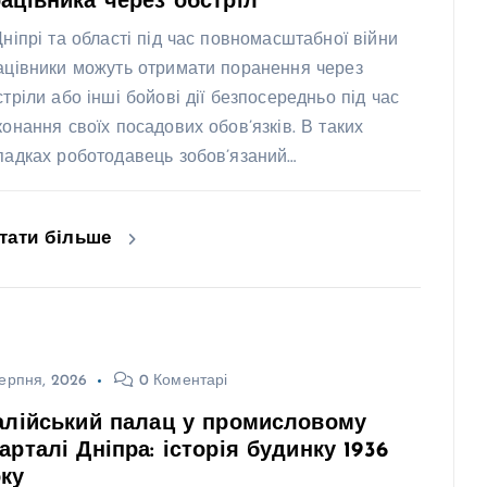
ацівника через обстріл
Дніпрі та області під час повномасштабної війни
ацівники можуть отримати поранення через
стріли або інші бойові дії безпосередньо під час
конання своїх посадових обов’язків. В таких
падках роботодавець зобов’язаний…
тати більше
ерпня, 2026
0 Коментарі
алійський палац у промисловому
арталі Дніпра: історія будинку 1936
ку