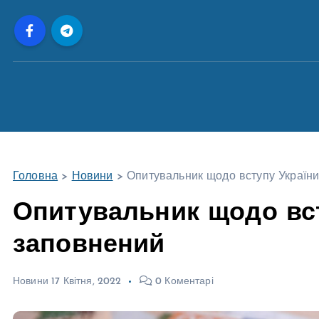
П
е
р
е
й
т
и
д
о
Головна
>
Новини
>
Опитувальник щодо вступу Україн
в
м
Опитувальник щодо вст
і
заповнений
с
т
у
Новини
17 Квітня, 2022
0 Коментарі