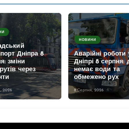
НИ
НОВИНИ
адський
порт Дніпра 8
Аварійні роботи 
я: зміни
Дніпрі 8 серпня: 
рутів через
немає води та
нти
обмежено рух
, 2026
8 Серпня, 2026