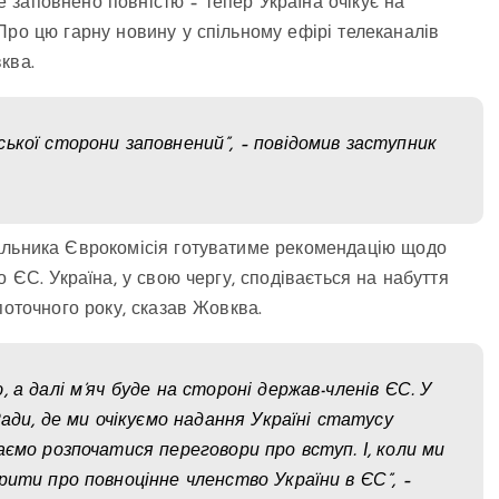
заповнено повністю – тепер Україна очікує на
 Про цю гарну новину у спільному ефірі телеканалів
ква.
ької сторони заповнений”, – повідомив заступник
альника Єврокомісія готуватиме рекомендацію щодо
 ЄС. Україна, у свою чергу, сподівається на набуття
поточного року, сказав Жовква.
 а далі м’яч буде на стороні держав-членів ЄС. У
Ради, де ми очікуємо надання Україні статусу
ємо розпочатися переговори про вступ. І, коли ми
рити про повноцінне членство України в ЄС”, –