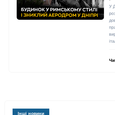
У 
ро
до
пр
ви
іт
Чи
Інші новини