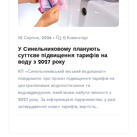
10 Серпня, 2026
0 Коментарі
У Синельниковому планують
суттєве підвищення тарифів на
воду з 2027 року
КП «Синельниківський міський водоканал»
повідомило про проєкт підвищення тарифів на
централізоване водопостачання та
водовідведення, який може набути чинності з
2027 року. За інформацією підприємства, у разі
затвердження нових тарифів, вартість…