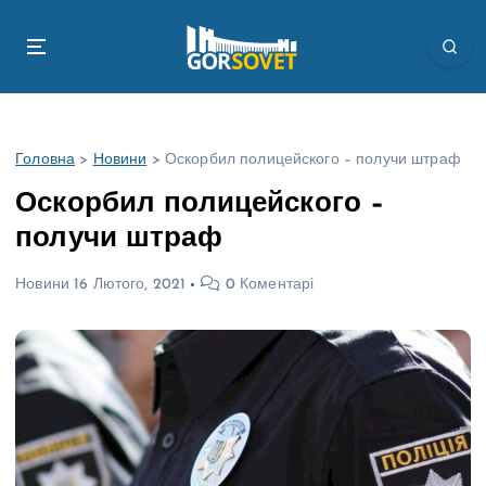
П
е
р
е
й
т
Головна
>
Новини
>
Оскорбил полицейского – получи штраф
и
д
Оскорбил полицейского –
о
получи штраф
в
м
Новини
16 Лютого, 2021
0 Коментарі
і
с
т
у