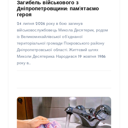
Загибель військового з
Дніпропетровщини: пам’ятаємо
героя
24 липня 2026 року в бою загинув
військовослужбовець Микола Десятерик, родом
із Великомихайлівської об’єднаної
територіальної громади Покровського району
Дніпропетровської області. Життєвий шлях
Миколи Десятерика Народився 19 жовтня 1986
року в…