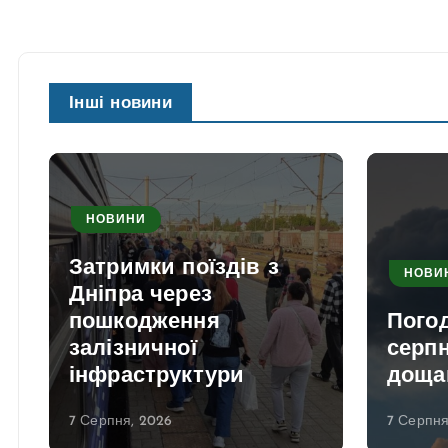
Інші новини
НОВИНИ
Затримки поїздів з
НОВИ
Дніпра через
пошкодження
Погод
залізничної
серпн
а
інфраструктури
доща
7 Серпня, 2026
7 Серпня