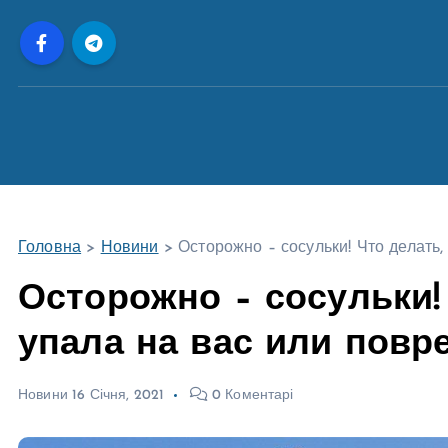
П
е
р
е
й
т
и
д
о
Головна
>
Новини
>
Осторожно – сосульки! Что делать,
в
м
Осторожно – сосульки! 
і
упала на вас или повр
с
т
у
Новини
16 Січня, 2021
0 Коментарі