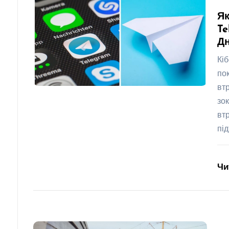
Як
Te
Дн
Кі
по
вт
зо
вт
пі
Чи