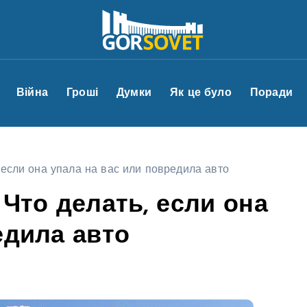
Війна
Гроші
Думки
Як це було
Поради
 если она упала на вас или повредила авто
Что делать, если она
едила авто