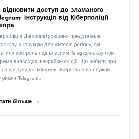
 відновити доступ до зламаного
legram: інструкція від Кіберполіції
іпра
берполіція Дніпропетровщини представила
крокову інструкцію для жителів регіону, які
ратили контроль над власним Telegram-акаунтом,
крема внаслідок шахрайських дій. Що робити при
раті доступу до Telegram Зверніться до служби
дтримки Telegram…
тати більше