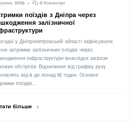
ерпня, 2026
0 Коментарі
тримки поїздів з Дніпра через
шкодження залізничної
фраструктури
огодні у Дніпропетровській області зафіксували
ачні затримки залізничних поїздів через
шкодження інфраструктури внаслідок загрози
рожих обстрілів. Відхилення від графіку руху
ановлять від 6 до понад 10 годин. Основні
тримки поїздів…
тати більше