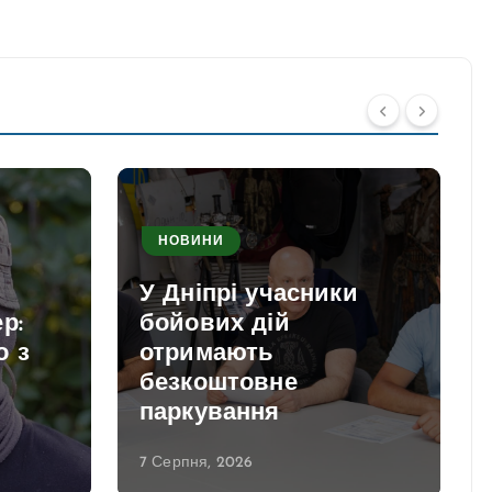
НОВИНИ
У Дніпрі учасники
р:
бойових дій
о з
отримають
безкоштовне
паркування
7 Серпня, 2026