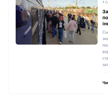
7 С
За
по
ін
Сь
зн
по
во
ст
за
Чи