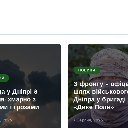
НОВИНИ
НИ
З фронту – офіце
а у Дніпрі 8
шлях військовог
я: хмарно з
Дніпра у бригаді
ми і грозами
«Дике Поле»
, 2026
7 Серпня, 2026