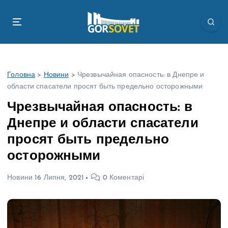
П
е
р
е
й
т
Головна
>
Новини
>
Чрезвычайная опасность: в Днепре и
и
области спасатели просят быть предельно осторожными
д
о
Чрезвычайная опасность: в
в
Днепре и области спасатели
м
і
просят быть предельно
с
осторожными
т
у
Новини
16 Липня, 2021
0 Коментарі