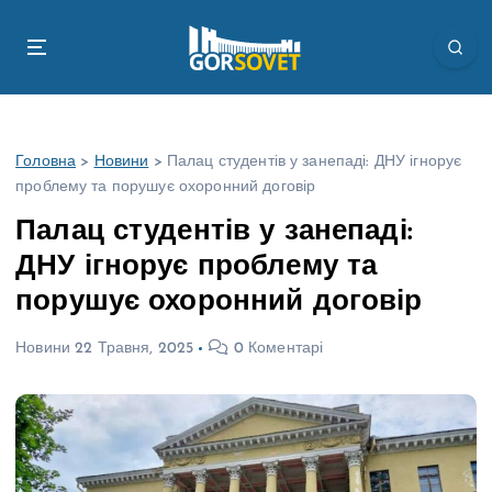
П
е
р
е
й
т
Головна
>
Новини
>
Палац студентів у занепаді: ДНУ ігнорує
и
проблему та порушує охоронний договір
д
о
Палац студентів у занепаді:
в
ДНУ ігнорує проблему та
м
і
порушує охоронний договір
с
т
Новини
22 Травня, 2025
0 Коментарі
у