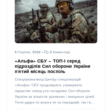
8 Серпня, 2026
0 Коментарі
«Альфа» СБУ — ТОП-1 серед
підрозділів Сил оборони України
п’ятий місяць поспіль
Спецпризначенці Центру спецоперацій
«Альфа» СБУ продовжують утримувати
лідерство серед усіх складових Сил оборони
України за кількістю уражених і знищених цілей.
Точні удари по ворогу як на передовій, так і в…