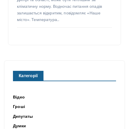
Дніпрі та області, може бути теплішим за
кліматичну норму. Водночас питання опадів
залишається відкритим, повідомляє «Наше
місто». Температура…
Категорії
Відео
Гроші
Депутаты
Думки