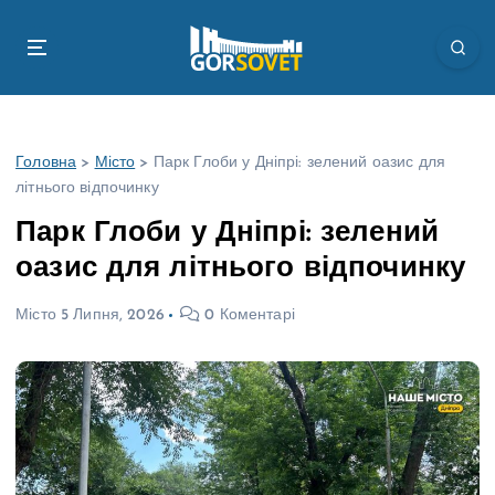
П
е
р
е
й
т
Головна
>
Місто
>
Парк Глоби у Дніпрі: зелений оазис для
и
літнього відпочинку
д
о
Парк Глоби у Дніпрі: зелений
в
оазис для літнього відпочинку
м
і
Місто
5 Липня, 2026
0 Коментарі
с
т
у