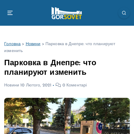
П
е
р
е
й
т
Головна
>
Новини
>
Парковка в Днепре: что планируют
и
изменить
д
о
Парковка в Днепре: что
в
планируют изменить
м
і
Новини
10 Лютого, 2021
0 Коментарі
с
т
у