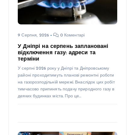
9 Серпня, 2026
0 Коментарі
У Дніпрі на серпень заплановані
відключення газу: адреси та
терміни
У серпні 2026 року у Дніпрі та Дніпровському
районі проходитимуть планові ремонтні роботи
на газорозподільній мережі. Внаслідок цих робіт
тимчасово припинять подачу природного газу в
деяких будинках міста. Про це…